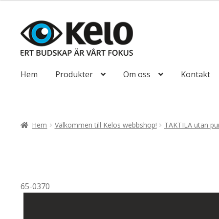
till
492,50kr394
Hoppa
Hoppa
till
till
navigering
innehåll
Hem
Produkter
Om oss
Kontakt
Hem
Välkommen till Kelos webbshop!
TAKTILA utan pun
65-0370