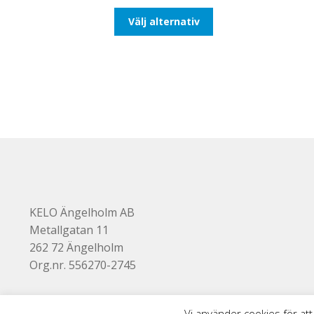
till
Den
Välj alternativ
492,50kr394,00kr
här
produkten
har
flera
varianter.
De
olika
alternativen
kan
väljas
på
produktsidan
KELO Ängelholm AB
Metallgatan 11
262 72 Ängelholm
Org.nr. 556270-2745
Vi använder cookies för att