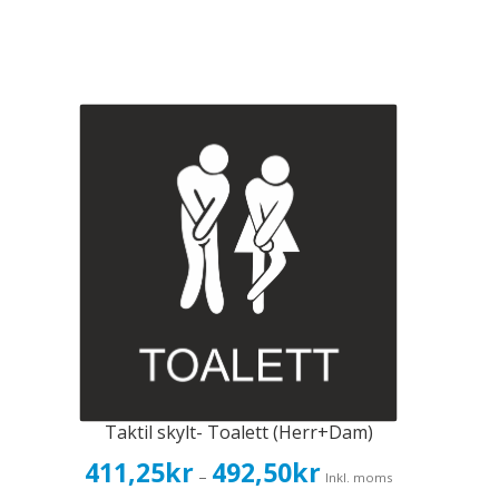
Taktil skylt- Toalett (Herr+Dam)
Prisintervall:
411,25
kr
492,50
kr
–
Inkl. moms
411,25kr329,00kr