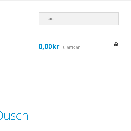
0,00
kr
0 artiklar
+Dusch