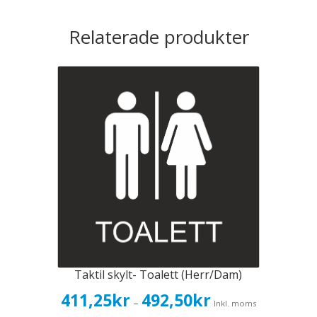
Relaterade produkter
Taktil skylt- Toalett (Herr/Dam)
Prisintervall:
411,25
kr
492,50
kr
–
Inkl. moms
411,25kr329,00kr