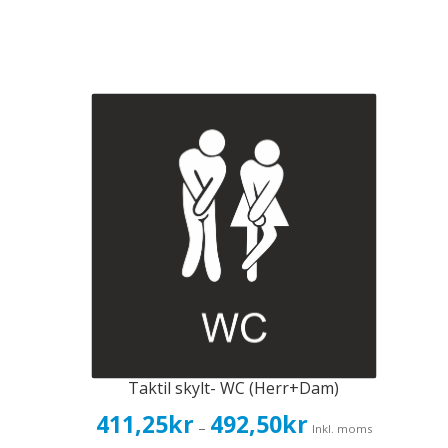
Taktil skylt- WC (Herr+Dam)
Prisintervall:
411,25
kr
492,50
kr
–
Inkl. moms
411,25kr329,00kr