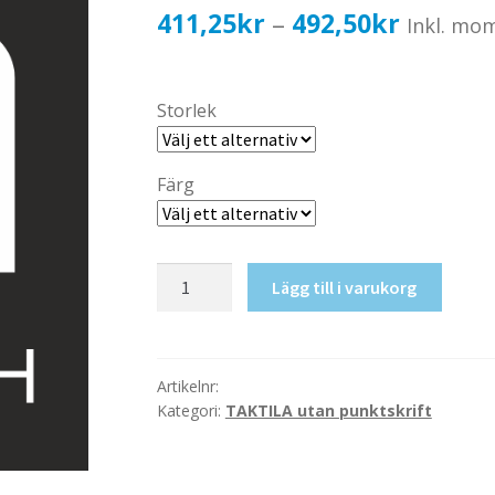
Prisinter
411,25
kr
492,50
kr
–
Inkl. mo
411,25k
till
Storlek
492,50k
Färg
Taktil
Lägg till i varukorg
skylt-
WC+Dusch
mängd
Artikelnr:
Kategori:
TAKTILA utan punktskrift