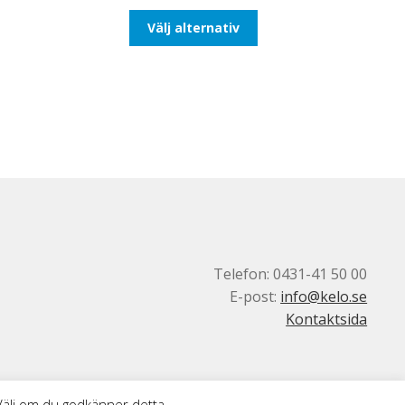
till
Den
Välj alternativ
492,50kr394,00kr
här
produkten
har
flera
varianter.
De
olika
alternativen
kan
väljas
på
produktsidan
Telefon: 0431-41 50 00
E-post:
info@kelo.se
Kontaktsida
 Välj om du godkänner detta.