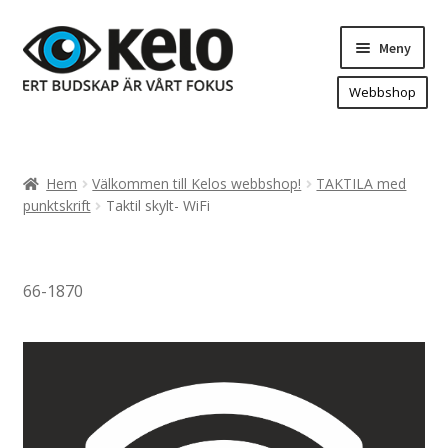
Hoppa
Hoppa
Meny
till
till
navigering
innehåll
Webbshop
Hem
Produkter
Expand
Hem
Välkommen till Kelos webbshop!
TAKTILA med
underm
Arenareklam
punktskrift
Taktil skylt- WiFi
Bygg/hänvisning och områdeskartor
Dekaler och magnetskyltar
66-1870
Fasadskyltar
Flaggor, Roll-ups mm.
Fordonsdekor
Frigolit och akrylskyltar
Fönsterdekor, dekor, sol-säkerhetsfilm