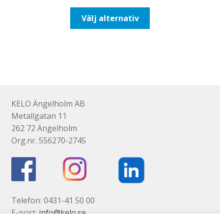
till
Den
Välj alternativ
647,50kr518,00kr
här
produkten
har
flera
varianter.
De
olika
KELO Ängelholm AB
alternativen
Metallgatan 11
kan
262 72 Ängelholm
väljas
Org.nr. 556270-2745
på
produktsidan
Telefon: 0431-41 50 00
E-post:
info@kelo.se