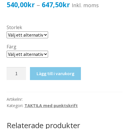
Katalog standardskyltar
Prisintervall:
540,00
kr
647,50
kr
–
Inkl. moms
Köpvillkor Webbshop
540,00kr432,00kr
Sekretess/cookiespolicy; GDPR
till
Storlek
Kontakt
647,50kr518,00kr
Webbshop
Färg
Taktil
Lägg till i varukorg
skylt-
WiFi
mängd
Artikelnr:
Kategori:
TAKTILA med punktskrift
Relaterade produkter