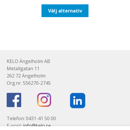
till
Den
Välj alternativ
110,00kr88,00kr
här
produkten
har
flera
varianter.
De
olika
KELO Ängelholm AB
alternativen
Metallgatan 11
kan
262 72 Ängelholm
väljas
Org.nr. 556270-2745
på
produktsidan
Telefon: 0431-41 50 00
E-post:
info@kelo.se