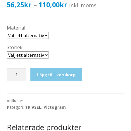
Katalog standardskyltar
Prisintervall:
56,25
kr
110,00
kr
–
Inkl. moms
Köpvillkor Webbshop
56,25kr45,00kr
Sekretess/cookiespolicy; GDPR
till
Material
Kontakt
110,00kr88,00kr
Webbshop
Storlek
Teknik
Lägg till i varukorg
mängd
Artikelnr:
Kategori:
TRIVSEL. Pictogram
Relaterade produkter