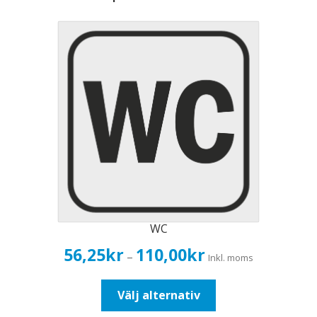
WC
Prisintervall:
56,25
kr
110,00
kr
–
Inkl. moms
56,25kr45,00kr
till
Den
Välj alternativ
110,00kr88,00kr
här