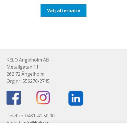
till
Den
Välj alternativ
193,75kr155,00kr
här
produkten
har
flera
varianter.
De
olika
KELO Ängelholm AB
alternativen
Metallgatan 11
kan
262 72 Ängelholm
väljas
Org.nr. 556270-2745
på
produktsidan
Telefon: 0431-41 50 00
E-post:
info@kelo.se