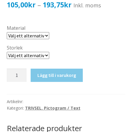
Katalog standardskyltar
Prisintervall:
105,00
kr
193,75
kr
–
Inkl. moms
Köpvillkor Webbshop
105,00kr84,00kr
Sekretess/cookiespolicy; GDPR
till
Material
Kontakt
193,75kr155,00kr
Webbshop
Storlek
Trappa
Lägg till i varukorg
mängd
Artikelnr:
Kategori:
TRIVSEL. Pictogram / Text
Relaterade produkter