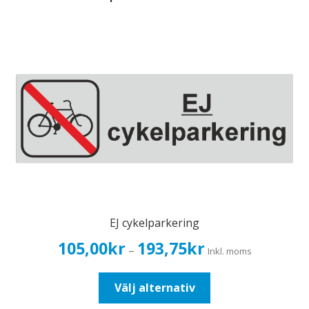
EJ cykelparkering
Prisintervall:
105,00
kr
193,75
kr
–
Inkl. moms
105,00kr84,00kr
till
Den
Välj alternativ
193,75kr155,00kr
här