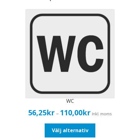
WC
Prisintervall:
56,25
kr
110,00
kr
–
Inkl. moms
56,25kr45,00kr
till
Den
Välj alternativ
110,00kr88,00kr
här