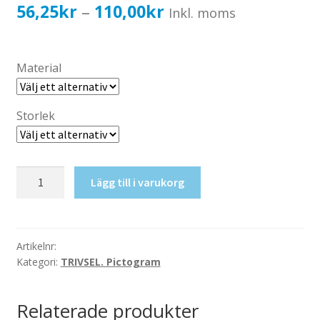
Katalog standardskyltar
Prisintervall:
56,25
kr
110,00
kr
–
Inkl. moms
Köpvillkor Webbshop
56,25kr45,00kr
Sekretess/cookiespolicy; GDPR
till
Material
Kontakt
110,00kr88,00kr
Webbshop
Storlek
Utsiktsplats
Lägg till i varukorg
mängd
Artikelnr:
Kategori:
TRIVSEL. Pictogram
Relaterade produkter