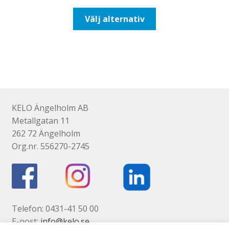
till
Den
Välj alternativ
110,00kr88,00kr
här
produkten
har
flera
varianter.
De
olika
KELO Ängelholm AB
alternativen
Metallgatan 11
kan
262 72 Ängelholm
väljas
Org.nr. 556270-2745
på
produktsidan
Telefon: 0431-41 50 00
E-post:
info@kelo.se