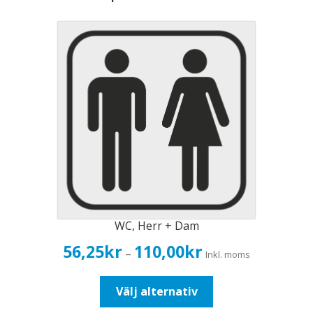
WC, Herr + Dam
Prisintervall:
56,25
kr
110,00
kr
–
Inkl. moms
56,25kr45,00kr
till
Den
Välj alternativ
110,00kr88,00kr
här