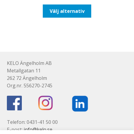
till
Den
Välj alternativ
110,00kr88,00kr
här
produkten
har
flera
varianter.
De
olika
KELO Ängelholm AB
alternativen
Metallgatan 11
kan
262 72 Ängelholm
väljas
Org.nr. 556270-2745
på
produktsidan
Telefon: 0431-41 50 00
E-post:
info@kelo.se