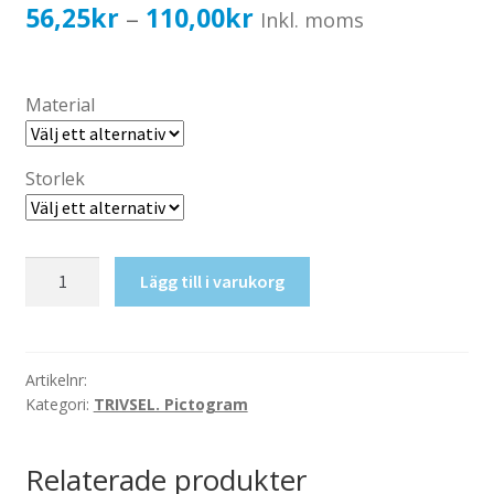
Katalog standardskyltar
Prisintervall:
56,25
kr
110,00
kr
–
Inkl. moms
Köpvillkor Webbshop
56,25kr45,00kr
Sekretess/cookiespolicy; GDPR
till
Material
Kontakt
110,00kr88,00kr
Webbshop
Storlek
Vandrarhem
Lägg till i varukorg
mängd
Artikelnr:
Kategori:
TRIVSEL. Pictogram
Relaterade produkter