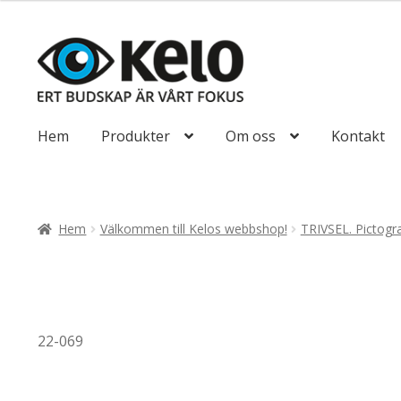
till
193,75kr155
Hoppa
Hoppa
till
till
navigering
innehåll
Hem
Produkter
Om oss
Kontakt
Hem
Välkommen till Kelos webbshop!
TRIVSEL. Pictogr
22-069