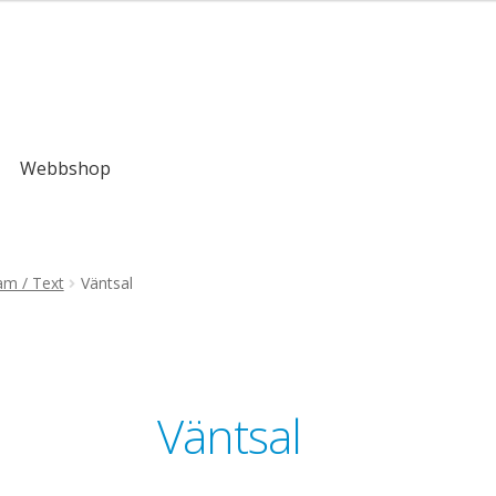
,00kr
Webbshop
am / Text
Väntsal
Väntsal