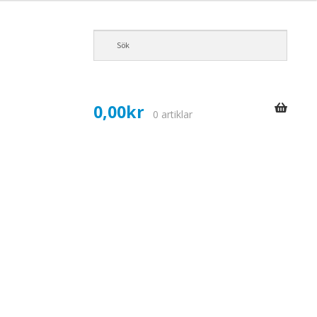
0,00
kr
0 artiklar