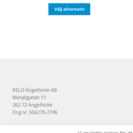
till
Den
Välj alternativ
193,75kr155,00kr
här
produkten
har
flera
varianter.
De
olika
alternativen
kan
väljas
på
produktsidan
KELO Ängelholm AB
Metallgatan 11
262 72 Ängelholm
Org.nr. 556270-2745
Vi använder cookies för att