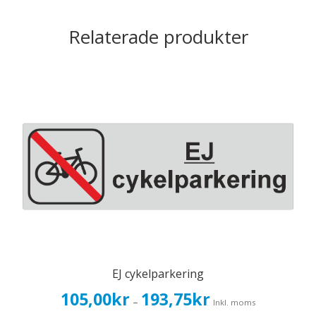
Relaterade produkter
EJ cykelparkering
Prisintervall:
105,00
kr
193,75
kr
–
Inkl. moms
105,00kr84,00kr