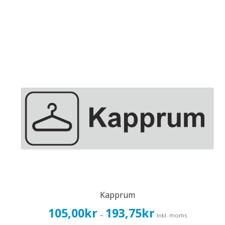
Kapprum
Prisintervall:
105,00
kr
193,75
kr
–
Inkl. moms
105,00kr84,00kr