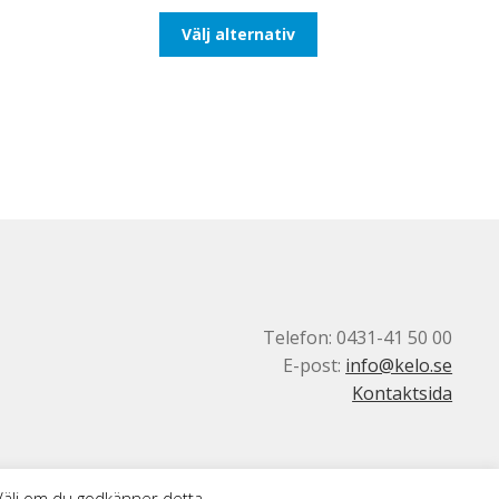
till
Den
Välj alternativ
193,75kr155,00kr
här
produkten
har
flera
varianter.
De
olika
alternativen
kan
väljas
på
produktsidan
Telefon: 0431-41 50 00
E-post:
info@kelo.se
Kontaktsida
 Välj om du godkänner detta.