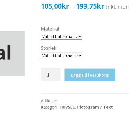
Prisinter
105,00
kr
193,75
kr
–
Inkl. mo
105,00k
till
Material
193,75k
Storlek
Väntsal
Lägg till i varukorg
mängd
Artikelnr:
Kategori:
TRIVSEL. Pictogram / Text