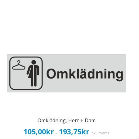
Omklädning, Herr + Dam
Prisintervall:
105,00
kr
193,75
kr
–
Inkl. moms
105,00kr84,00kr