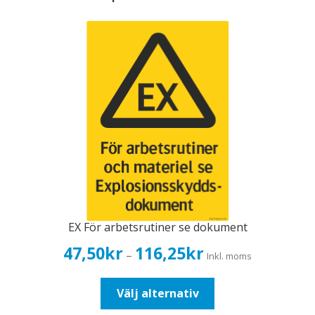
EX För arbetsrutiner se dokument
Prisintervall:
47,50
kr
116,25
kr
–
Inkl. moms
47,50kr38,00kr
till
Den
Välj alternativ
116,25kr93,00kr
här