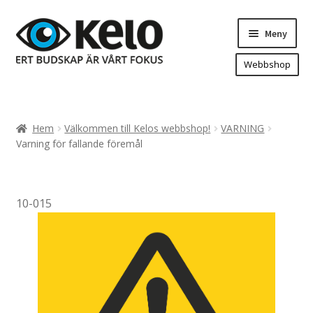
Hoppa
Hoppa
Meny
till
till
navigering
innehåll
Webbshop
Hem
Produkter
Expand
Hem
Välkommen till Kelos webbshop!
VARNING
underm
Arenareklam
Varning för fallande föremål
Bygg/hänvisning och områdeskartor
Dekaler och magnetskyltar
10-015
Fasadskyltar
Flaggor, Roll-ups mm.
Fordonsdekor
Frigolit och akrylskyltar
Fönsterdekor, dekor, sol-säkerhetsfilm