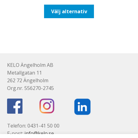
till
Den
Välj alternativ
116,25kr93,00kr
här
produkten
har
flera
varianter.
De
olika
KELO Ängelholm AB
alternativen
Metallgatan 11
kan
262 72 Ängelholm
väljas
Org.nr. 556270-2745
på
produktsidan
Telefon: 0431-41 50 00
E-post:
info@kelo.se