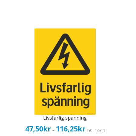
Livsfarlig spänning
Prisintervall:
47,50
kr
116,25
kr
–
Inkl. moms
47,50kr38,00kr