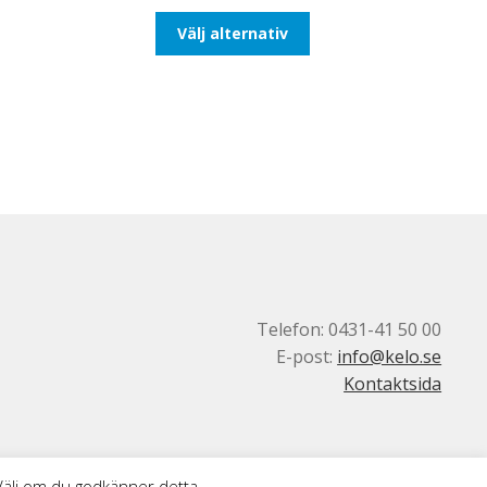
till
Den
Välj alternativ
116,25kr93,00kr
här
produkten
har
flera
varianter.
De
olika
alternativen
kan
väljas
på
produktsidan
Telefon: 0431-41 50 00
E-post:
info@kelo.se
Kontaktsida
 Välj om du godkänner detta.