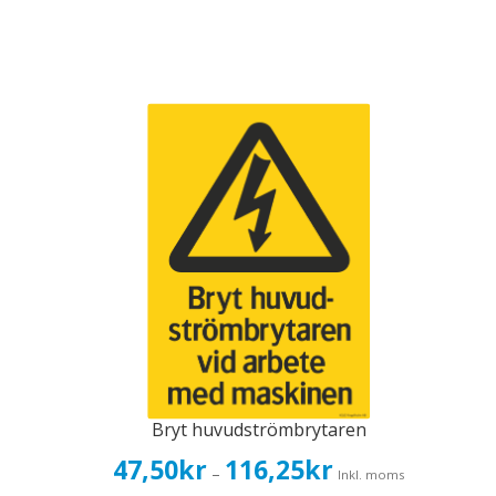
Bryt huvudströmbrytaren
Prisintervall:
47,50
kr
116,25
kr
–
Inkl. moms
47,50kr38,00kr