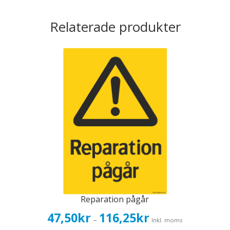
Relaterade produkter
Reparation pågår
Prisintervall:
47,50
kr
116,25
kr
–
Inkl. moms
47,50kr38,00kr