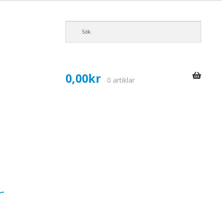
0,00
kr
0 artiklar
r