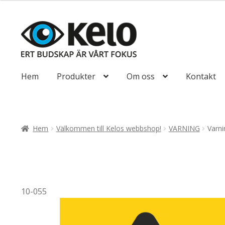
till
116,25kr93,00
Hoppa
Hoppa
till
till
navigering
innehåll
Hem
Produkter
Om oss
Kontakt
Hem
Välkommen till Kelos webbshop!
VARNING
Varni
10-055