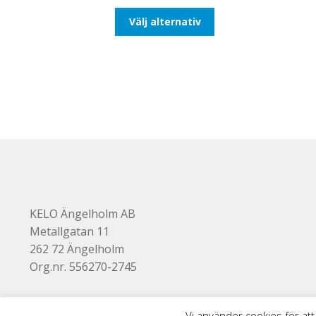
till
Den
Välj alternativ
116,25kr93,00kr
här
produkten
har
flera
varianter.
De
olika
alternativen
kan
väljas
på
produktsidan
KELO Ängelholm AB
Metallgatan 11
262 72 Ängelholm
Org.nr. 556270-2745
Vi använder cookies för att