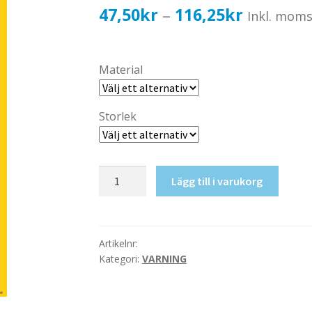
Prisinterv
47,50
kr
116,25
kr
–
Inkl. mom
47,50kr3
till
Material
116,25kr
Storlek
Varning
Lägg till i varukorg
Heta
ytor
mängd
Artikelnr:
Kategori:
VARNING