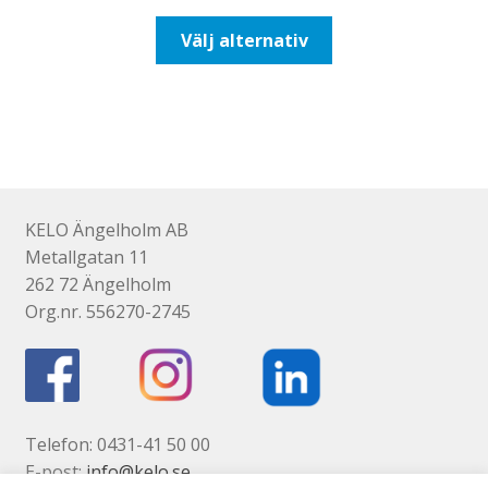
till
Den
Välj alternativ
106,25kr85,00kr
här
produkten
har
flera
varianter.
De
olika
KELO Ängelholm AB
alternativen
Metallgatan 11
kan
262 72 Ängelholm
väljas
Org.nr. 556270-2745
på
produktsidan
Telefon: 0431-41 50 00
E-post:
info@kelo.se