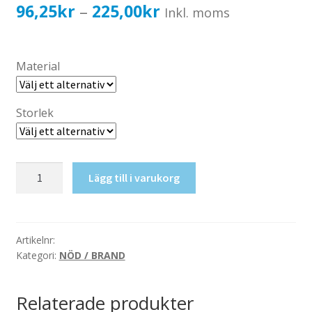
Katalog standardskyltar
Prisintervall:
96,25
kr
225,00
kr
–
Inkl. moms
Köpvillkor Webbshop
96,25kr77,00kr
Sekretess/cookiespolicy; GDPR
till
Material
Kontakt
225,00kr180,00kr
Webbshop
Storlek
Vattentag,
Lägg till i varukorg
höger
mängd
Artikelnr:
Kategori:
NÖD / BRAND
Relaterade produkter