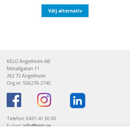
till
Den
Välj alternativ
193,75kr155,00kr
här
produkten
har
flera
varianter.
De
olika
KELO Ängelholm AB
alternativen
Metallgatan 11
kan
262 72 Ängelholm
väljas
Org.nr. 556270-2745
på
produktsidan
Telefon: 0431-41 50 00
E-post:
info@kelo.se