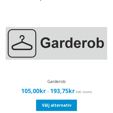
Garderob
Prisintervall:
105,00
kr
193,75
kr
–
Inkl. moms
105,00kr84,00kr
till
Den
Välj alternativ
193,75kr155,00kr
här