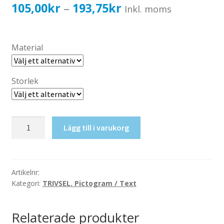
Katalog standardskyltar
Prisintervall:
105,00
kr
193,75
kr
–
Inkl. moms
Köpvillkor Webbshop
105,00kr84,00kr
Sekretess/cookiespolicy; GDPR
till
Material
Kontakt
193,75kr155,00kr
Webbshop
Storlek
WC
Lägg till i varukorg
mängd
Artikelnr:
Kategori:
TRIVSEL. Pictogram / Text
Relaterade produkter