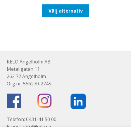
till
Den
Välj alternativ
110,00kr88,00kr
här
produkten
har
flera
varianter.
De
olika
KELO Ängelholm AB
alternativen
Metallgatan 11
kan
262 72 Ängelholm
väljas
Org.nr. 556270-2745
på
produktsidan
Telefon: 0431-41 50 00
E-post:
info@kelo.se