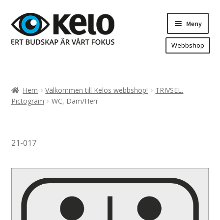
Hoppa
Hoppa
Meny
till
till
navigering
innehåll
Webbshop
Hem
Produkter
Expand
Hem
Välkommen till Kelos webbshop!
TRIVSEL.
underm
Arenareklam
Pictogram
WC, Dam/Herr
Bygg/hänvisning och områdeskartor
Dekaler och magnetskyltar
21-017
Fasadskyltar
Flaggor, Roll-ups mm.
Fordonsdekor
Frigolit och akrylskyltar
Fönsterdekor, dekor, sol-säkerhetsfilm