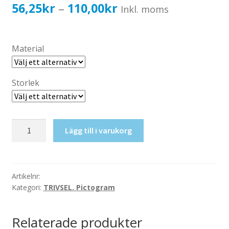
Katalog standardskyltar
Prisintervall:
56,25
kr
110,00
kr
–
Inkl. moms
Köpvillkor Webbshop
56,25kr45,00kr
Sekretess/cookiespolicy; GDPR
till
Material
Kontakt
110,00kr88,00kr
Webbshop
Storlek
WC,
Lägg till i varukorg
Dam/Herr
mängd
Artikelnr:
Kategori:
TRIVSEL. Pictogram
Relaterade produkter