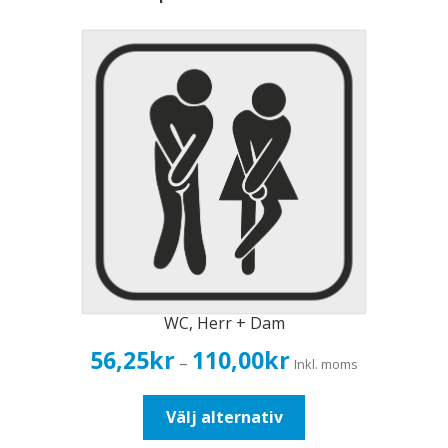
WC, Herr + Dam
Prisintervall:
56,25
kr
110,00
kr
–
Inkl. moms
56,25kr45,00kr
till
Den
Välj alternativ
110,00kr88,00kr
här