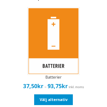
Batterier
Prisintervall:
37,50
kr
93,75
kr
–
Inkl. moms
37,50kr30,00kr
till
Den
Välj alternativ
93,75kr75,00kr
här