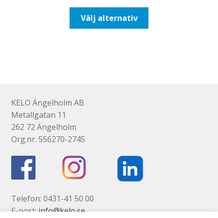
till
Den
Välj alternativ
93,75kr75,00kr
här
produkten
har
flera
varianter.
De
olika
KELO Ängelholm AB
alternativen
Metallgatan 11
kan
262 72 Ängelholm
väljas
Org.nr. 556270-2745
på
produktsidan
Telefon: 0431-41 50 00
E-post:
info@kelo.se