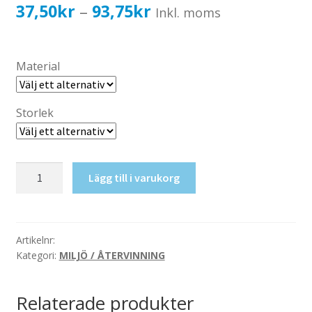
Katalog standardskyltar
Prisintervall:
37,50
kr
93,75
kr
–
Inkl. moms
Köpvillkor Webbshop
37,50kr30,00kr
Sekretess/cookiespolicy; GDPR
till
Material
Kontakt
93,75kr75,00kr
Webbshop
Storlek
1
Lägg till i varukorg
-
Ingen
fattigdom
mängd
Artikelnr:
Kategori:
MILJÖ / ÅTERVINNING
Relaterade produkter