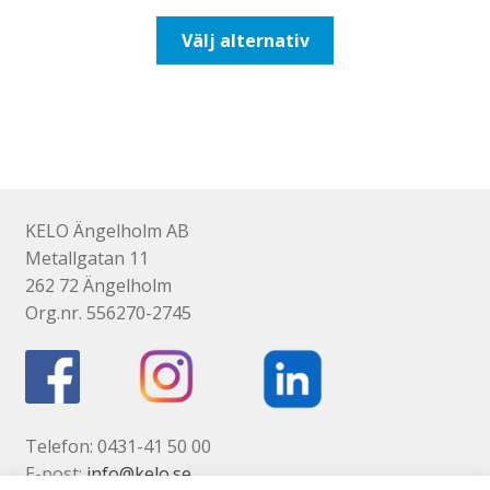
till
Den
Välj alternativ
116,25kr93,00kr
här
produkten
har
flera
varianter.
De
olika
KELO Ängelholm AB
alternativen
Metallgatan 11
kan
262 72 Ängelholm
väljas
Org.nr. 556270-2745
på
produktsidan
Telefon: 0431-41 50 00
E-post:
info@kelo.se