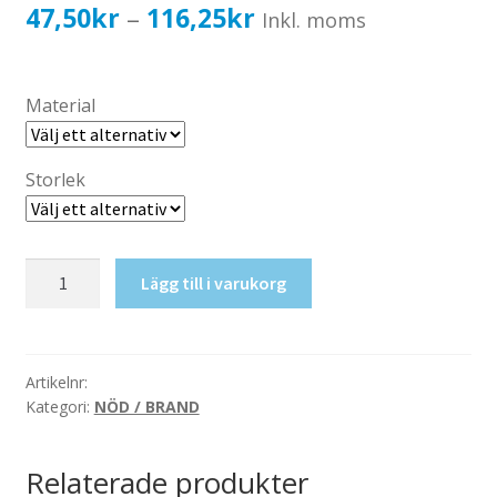
Katalog standardskyltar
Prisintervall:
47,50
kr
116,25
kr
–
Inkl. moms
Köpvillkor Webbshop
47,50kr38,00kr
Sekretess/cookiespolicy; GDPR
till
Material
Kontakt
116,25kr93,00kr
Webbshop
Storlek
Akut
Lägg till i varukorg
intubering
mängd
Artikelnr:
Kategori:
NÖD / BRAND
Relaterade produkter