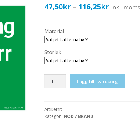
Prisinterv
47,50
kr
116,25
kr
–
Inkl. mom
47,50kr3
till
Material
116,25kr
Storlek
Vid
Lägg till i varukorg
utrymning
tryck
på
dörr
Artikelnr:
Kategori:
NÖD / BRAND
mängd