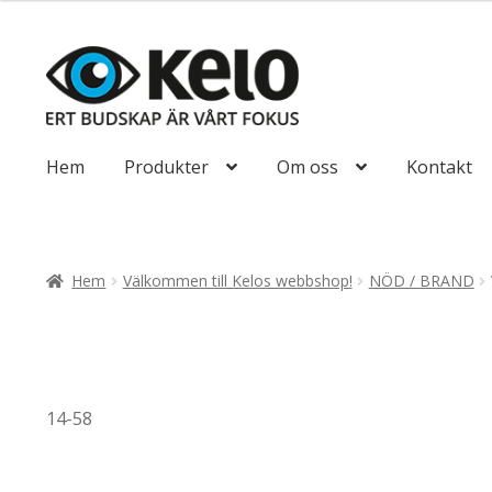
till
116,25kr93,00
Hoppa
Hoppa
till
till
navigering
innehåll
Hem
Produkter
Om oss
Kontakt
Hem
Välkommen till Kelos webbshop!
NÖD / BRAND
14-58