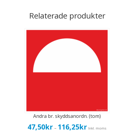
Relaterade produkter
Andra br. skyddsanordn. (tom)
Prisintervall:
47,50
kr
116,25
kr
–
Inkl. moms
47,50kr38,00kr