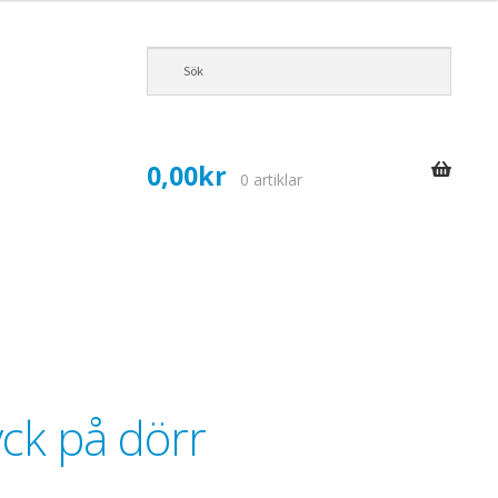
0,00
kr
0 artiklar
yck på dörr