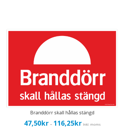
Branddörr skall hållas stängd
Prisintervall:
47,50
kr
116,25
kr
–
Inkl. moms
47,50kr38,00kr