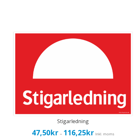
Stigarledning
Prisintervall:
47,50
kr
116,25
kr
–
Inkl. moms
47,50kr38,00kr