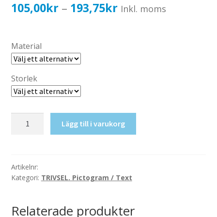
Katalog standardskyltar
Prisintervall:
105,00
kr
193,75
kr
–
Inkl. moms
Köpvillkor Webbshop
105,00kr84,00kr
Sekretess/cookiespolicy; GDPR
till
Material
Kontakt
193,75kr155,00kr
Webbshop
Storlek
Aula
Lägg till i varukorg
mängd
Artikelnr:
Kategori:
TRIVSEL. Pictogram / Text
Relaterade produkter