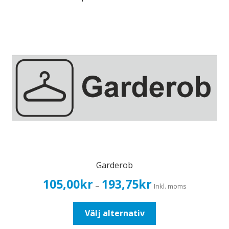
Garderob
Prisintervall:
105,00
kr
193,75
kr
–
Inkl. moms
105,00kr84,00kr
till
Den
Välj alternativ
193,75kr155,00kr
här