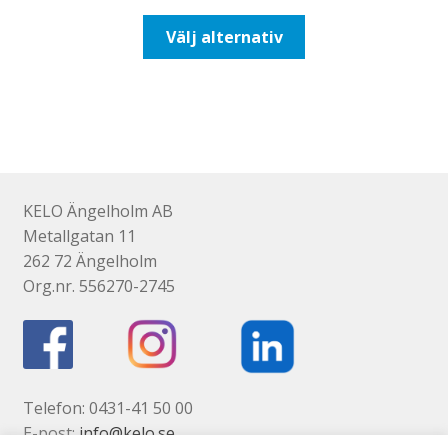
till
Den
Välj alternativ
193,75kr155,00kr
här
produkten
har
flera
varianter.
De
olika
KELO Ängelholm AB
alternativen
Metallgatan 11
kan
262 72 Ängelholm
väljas
Org.nr. 556270-2745
på
produktsidan
Telefon: 0431-41 50 00
E-post:
info@kelo.se