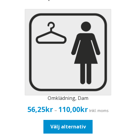
Omklädning, Dam
Prisintervall:
56,25
kr
110,00
kr
–
Inkl. moms
56,25kr45,00kr
till
Den
Välj alternativ
110,00kr88,00kr
här