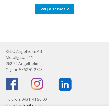
till
Den
Välj alternativ
110,00kr88,00kr
här
produkten
har
flera
varianter.
De
olika
KELO Ängelholm AB
alternativen
Metallgatan 11
kan
262 72 Ängelholm
väljas
Org.nr. 556270-2745
på
produktsidan
Telefon: 0431-41 50 00
E-post:
info@kelo.se