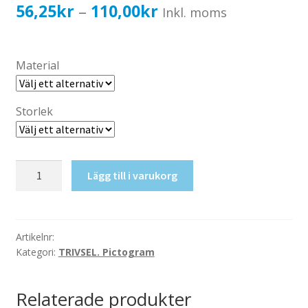
Katalog standardskyltar
Prisintervall:
56,25
kr
110,00
kr
–
Inkl. moms
Köpvillkor Webbshop
56,25kr45,00kr
Sekretess/cookiespolicy; GDPR
till
Material
Kontakt
110,00kr88,00kr
Webbshop
Storlek
Barnvagn
Lägg till i varukorg
mängd
Artikelnr:
Kategori:
TRIVSEL. Pictogram
Relaterade produkter