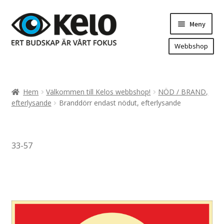
Hoppa
Hoppa
Meny
till
till
navigering
innehåll
Webbshop
Hem
Produkter
Expand
Hem
Välkommen till Kelos webbshop!
NÖD / BRAND,
underm
Arenareklam
efterlysande
Branddörr endast nödut, efterlysande
Bygg/hänvisning och områdeskartor
Dekaler och magnetskyltar
33-57
Fasadskyltar
Flaggor, Roll-ups mm.
Fordonsdekor
Frigolit och akrylskyltar
Fönsterdekor, dekor, sol-säkerhetsfilm