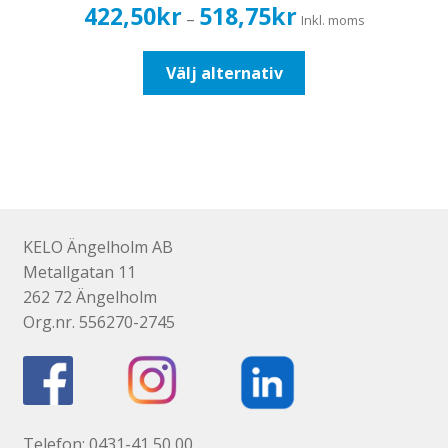
Prisintervall:
422,50
kr
518,75
kr
–
Inkl. moms
422,50kr338,00kr
till
Den
Välj alternativ
518,75kr415,00kr
här
produkten
har
flera
varianter.
De
olika
KELO Ängelholm AB
alternativen
Metallgatan 11
kan
262 72 Ängelholm
väljas
Org.nr. 556270-2745
på
produktsidan
Telefon: 0431-41 50 00