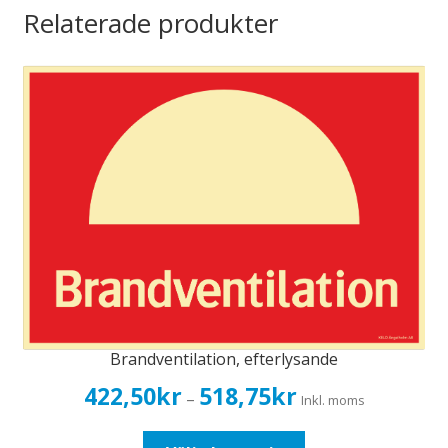
Relaterade produkter
Brandventilation, efterlysande
Prisintervall:
422,50
kr
518,75
kr
–
Inkl. moms
422,50kr338,00kr
till
Den