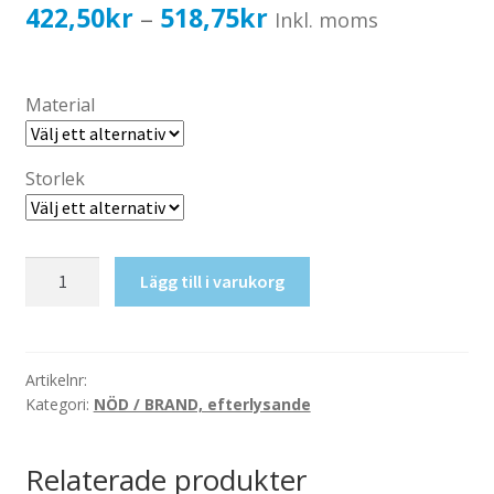
Katalog standardskyltar
Prisintervall:
422,50
kr
518,75
kr
–
Inkl. moms
Köpvillkor Webbshop
422,50kr338,00kr
Sekretess/cookiespolicy; GDPR
till
Material
Kontakt
518,75kr415,00kr
Webbshop
Storlek
Fläkt
Lägg till i varukorg
i
drift,
efterlysande
mängd
Artikelnr:
Kategori:
NÖD / BRAND, efterlysande
Relaterade produkter