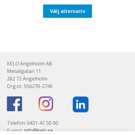
till
Den
Välj alternativ
518,75kr415,00kr
här
produkten
har
flera
varianter.
De
olika
KELO Ängelholm AB
alternativen
Metallgatan 11
kan
262 72 Ängelholm
väljas
Org.nr. 556270-2745
på
produktsidan
Telefon: 0431-41 50 00
E-post:
info@kelo.se