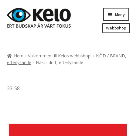
Hoppa
Hoppa
Meny
till
till
navigering
innehåll
Webbshop
Hem
Produkter
Expand
Hem
Välkommen till Kelos webbshop!
NÖD / BRAND,
underm
Arenareklam
efterlysande
Fläkt i drift, efterlysande
Bygg/hänvisning och områdeskartor
Dekaler och magnetskyltar
33-58
Fasadskyltar
Flaggor, Roll-ups mm.
Fordonsdekor
Frigolit och akrylskyltar
Fönsterdekor, dekor, sol-säkerhetsfilm