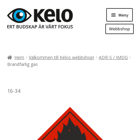
Hoppa
Hoppa
Meny
till
till
navigering
innehåll
Webbshop
Hem
Produkter
Expand
Hem
Välkommen till Kelos webbshop!
ADR-S / IMDG
underm
Arenareklam
Brandfarlig gas
Bygg/hänvisning och områdeskartor
Dekaler och magnetskyltar
16-34
Fasadskyltar
Flaggor, Roll-ups mm.
Fordonsdekor
Frigolit och akrylskyltar
Fönsterdekor, dekor, sol-säkerhetsfilm