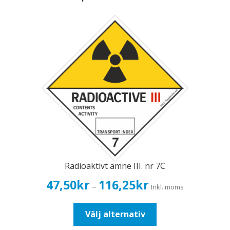
Radioaktivt ämne III. nr 7C
Prisintervall:
47,50
kr
116,25
kr
–
Inkl. moms
47,50kr38,00kr
till
Den
Välj alternativ
116,25kr93,00kr
här