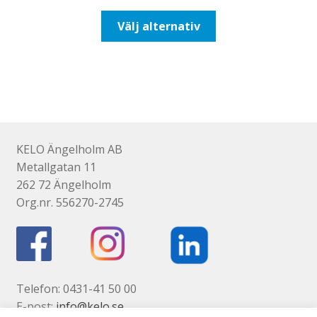
till
Den
Välj alternativ
116,25kr93,00kr
här
produkten
har
flera
varianter.
De
olika
KELO Ängelholm AB
alternativen
Metallgatan 11
kan
262 72 Ängelholm
väljas
Org.nr. 556270-2745
på
produktsidan
Telefon: 0431-41 50 00
E-post:
info@kelo.se