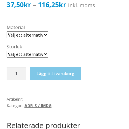
Katalog standardskyltar
Prisintervall:
37,50
kr
116,25
kr
–
Inkl. moms
Köpvillkor Webbshop
37,50kr30,00kr
Sekretess/cookiespolicy; GDPR
till
Material
Kontakt
116,25kr93,00kr
Webbshop
Storlek
Brandfarlig
Lägg till i varukorg
gas
mängd
Artikelnr:
Kategori:
ADR-S / IMDG
Relaterade produkter