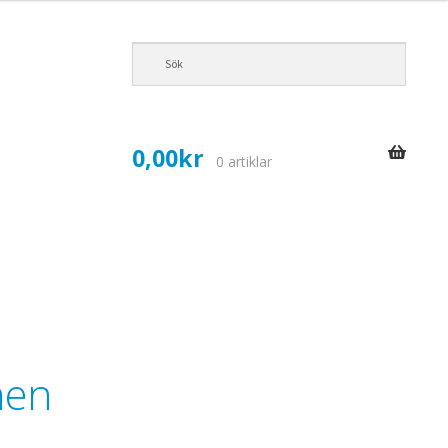
0,00
kr
0 artiklar
nen