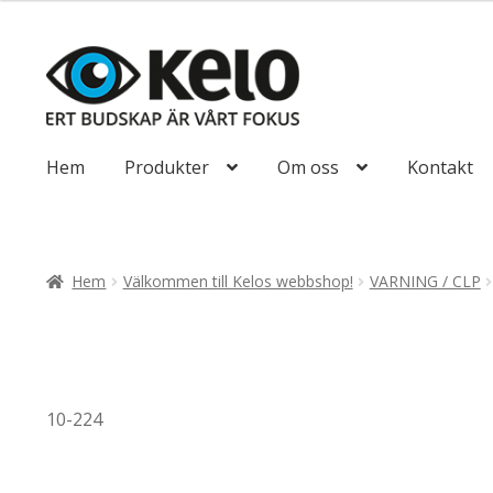
till
85,00kr68,00kr
Hoppa
Hoppa
till
till
navigering
innehåll
Hem
Produkter
Om oss
Kontakt
Hem
Välkommen till Kelos webbshop!
VARNING / CLP
10-224