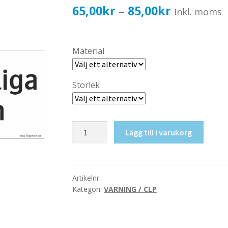
Prisinterval
65,00
kr
85,00
kr
–
Inkl. moms
65,00kr52,
till
Material
85,00kr68,
Storlek
Brandfarliga
Lägg till i varukorg
ämnen
mängd
Artikelnr:
Kategori:
VARNING / CLP