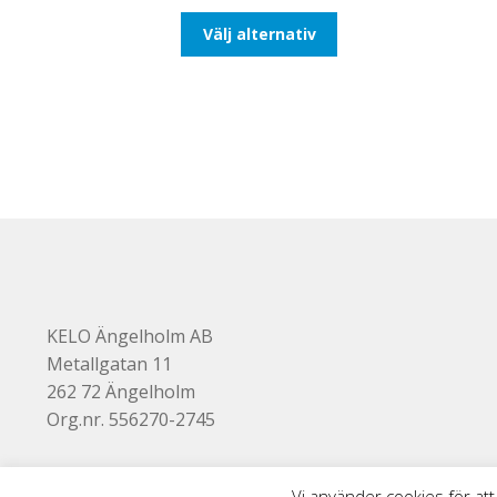
till
Den
Välj alternativ
116,25kr93,00kr
här
produkten
har
flera
varianter.
De
olika
alternativen
kan
väljas
på
produktsidan
KELO Ängelholm AB
Metallgatan 11
262 72 Ängelholm
Org.nr. 556270-2745
Vi använder cookies för att