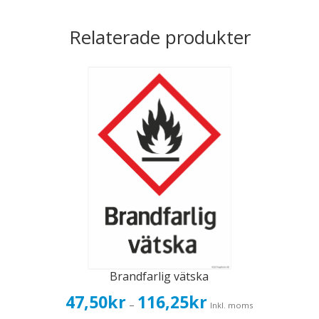
Relaterade produkter
Brandfarlig vätska
Prisintervall:
47,50
kr
116,25
kr
–
Inkl. moms
47,50kr38,00kr