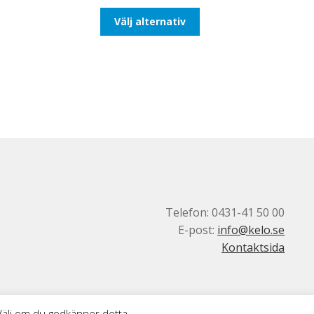
till
Den
Välj alternativ
116,25kr93,00kr
här
produkten
har
flera
varianter.
De
olika
alternativen
kan
väljas
på
produktsidan
Telefon: 0431-41 50 00
E-post:
info@kelo.se
Kontaktsida
 Välj om du godkänner detta.