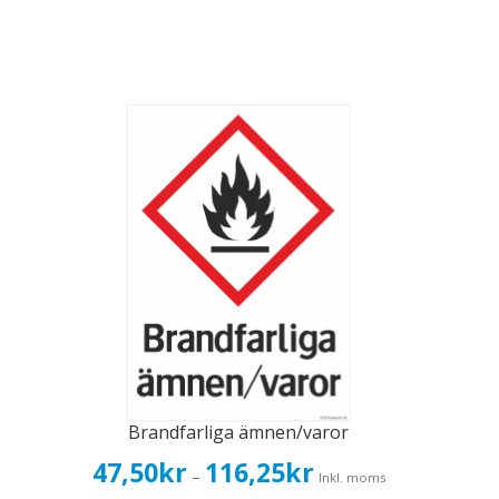
Brandfarliga ämnen/varor
Prisintervall:
47,50
kr
116,25
kr
–
Inkl. moms
47,50kr38,00kr