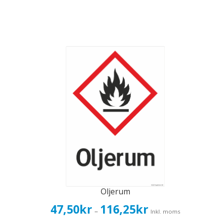
Oljerum
Prisintervall:
47,50
kr
116,25
kr
–
Inkl. moms
47,50kr38,00kr