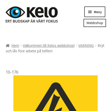
Hoppa
Hoppa
Meny
till
till
navigering
innehåll
Webbshop
Hem
Produkter
Expand
Hem
Välkommen till Kelos webbshop!
VARNING
Bryt
underm
Arenareklam
och lås före arbete på telfern
Bygg/hänvisning och områdeskartor
Dekaler och magnetskyltar
10-176
Fasadskyltar
Flaggor, Roll-ups mm.
Fordonsdekor
Frigolit och akrylskyltar
Fönsterdekor, dekor, sol-säkerhetsfilm