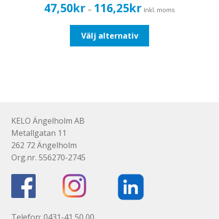
Prisintervall:
47,50
kr
116,25
kr
–
Inkl. moms
47,50kr38,00kr
till
Den
Välj alternativ
116,25kr93,00kr
här
produkten
har
flera
varianter.
De
olika
KELO Ängelholm AB
alternativen
Metallgatan 11
kan
262 72 Ängelholm
väljas
Org.nr. 556270-2745
på
produktsidan
Telefon: 0431-41 50 00