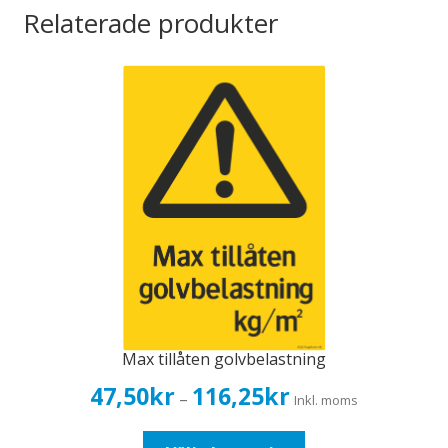
mängd
Relaterade produkter
Max tillåten golvbelastning
Prisintervall:
47,50
kr
116,25
kr
–
Inkl. moms
47,50kr38,00kr
till
Den