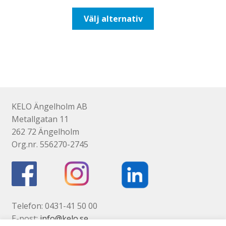
till
Den
Välj alternativ
116,25kr93,00kr
här
produkten
har
flera
varianter.
De
olika
KELO Ängelholm AB
alternativen
Metallgatan 11
kan
262 72 Ängelholm
väljas
Org.nr. 556270-2745
på
produktsidan
Telefon: 0431-41 50 00
E-post:
info@kelo.se