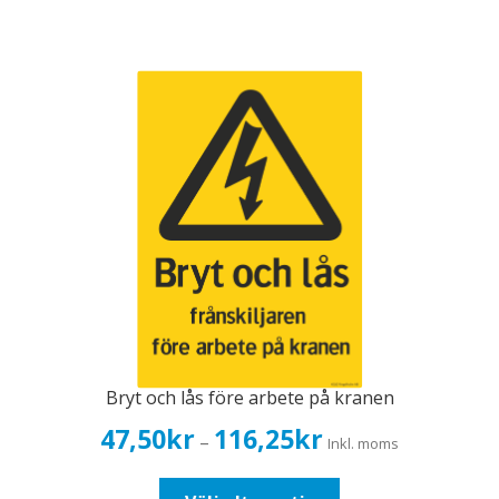
produkten
har
flera
varianter.
De
olika
alternativen
kan
väljas
på
produktsidan
Bryt och lås före arbete på kranen
Prisintervall:
47,50
kr
116,25
kr
–
Inkl. moms
47,50kr38,00kr
till
Den