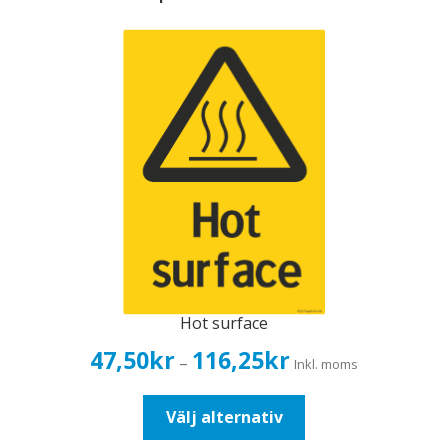
Hot surface
Prisintervall:
47,50
kr
116,25
kr
–
Inkl. moms
47,50kr38,00kr
till
Den
Välj alternativ
116,25kr93,00kr
här