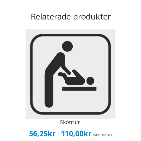
Relaterade produkter
Skötrum
Prisintervall:
56,25
kr
110,00
kr
–
Inkl. moms
56,25kr45,00kr