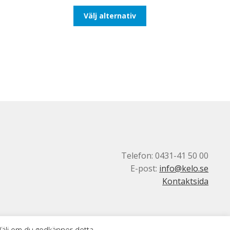
till
Den
Välj alternativ
110,00kr88,00kr
här
produkten
har
flera
varianter.
De
olika
alternativen
kan
väljas
på
produktsidan
Telefon: 0431-41 50 00
E-post:
info@kelo.se
Kontaktsida
 Välj om du godkänner detta.