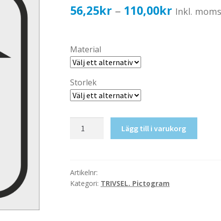
Prisinterv
56,25
kr
110,00
kr
–
Inkl. mom
56,25kr4
till
Material
110,00kr
Storlek
Carport
Lägg till i varukorg
mängd
Artikelnr:
Kategori:
TRIVSEL. Pictogram