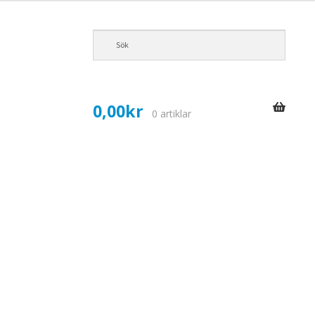
0,00
kr
0 artiklar