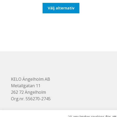
till
Den
Välj alternativ
110,00kr88,00kr
här
produkten
har
flera
varianter.
De
olika
alternativen
kan
väljas
på
produktsidan
KELO Ängelholm AB
Metallgatan 11
262 72 Ängelholm
Org.nr. 556270-2745
Vi använder cookies för att