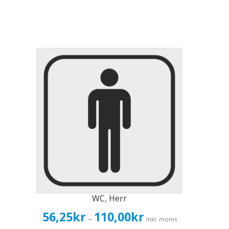
WC, Herr
Prisintervall:
56,25
kr
110,00
kr
–
Inkl. moms
56,25kr45,00kr