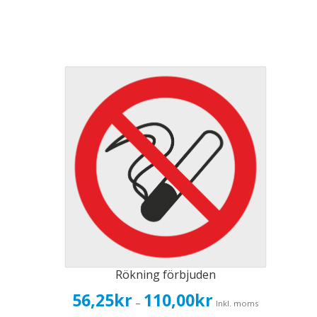
Rökning förbjuden
Prisintervall:
56,25
kr
110,00
kr
–
Inkl. moms
56,25kr45,00kr