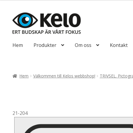
till
110,00kr88,00
Hoppa
Hoppa
till
till
navigering
innehåll
Hem
Produkter
Om oss
Kontakt
Hem
Välkommen till Kelos webbshop!
TRIVSEL. Pictog
21-204