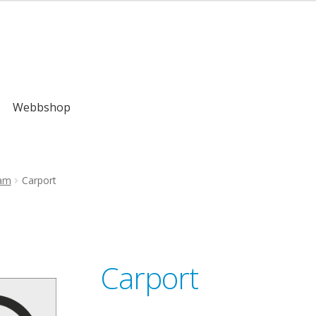
kr
Webbshop
ram
Carport
Carport