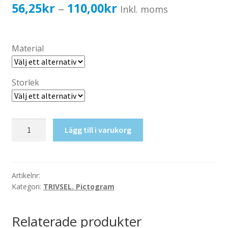
Katalog standardskyltar
Prisintervall:
56,25
kr
110,00
kr
–
Inkl. moms
Köpvillkor Webbshop
56,25kr45,00kr
Sekretess/cookiespolicy; GDPR
till
Material
Kontakt
110,00kr88,00kr
Webbshop
Storlek
Cykel
Lägg till i varukorg
mängd
Artikelnr:
Kategori:
TRIVSEL. Pictogram
Relaterade produkter