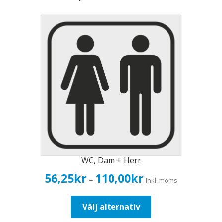
WC, Dam + Herr
Prisintervall:
56,25
kr
110,00
kr
–
Inkl. moms
56,25kr45,00kr
till
Den
Välj alternativ
110,00kr88,00kr
här