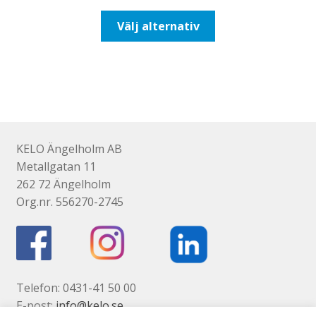
till
Den
Välj alternativ
110,00kr88,00kr
här
produkten
har
flera
varianter.
De
olika
KELO Ängelholm AB
alternativen
Metallgatan 11
kan
262 72 Ängelholm
väljas
Org.nr. 556270-2745
på
produktsidan
Telefon: 0431-41 50 00
E-post:
info@kelo.se