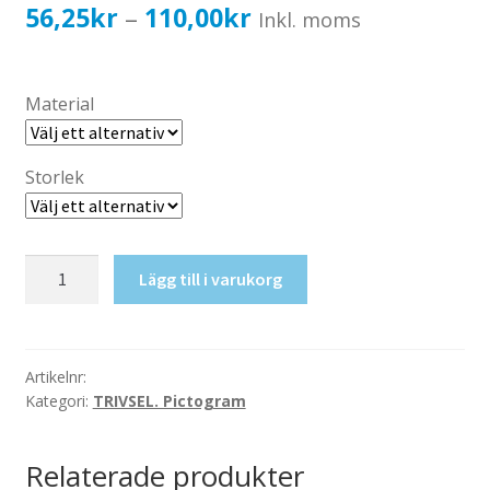
Katalog standardskyltar
Prisintervall:
56,25
kr
110,00
kr
–
Inkl. moms
Köpvillkor Webbshop
56,25kr45,00kr
Sekretess/cookiespolicy; GDPR
till
Material
Kontakt
110,00kr88,00kr
Webbshop
Storlek
Cykelförbud
Lägg till i varukorg
mängd
Artikelnr:
Kategori:
TRIVSEL. Pictogram
Relaterade produkter