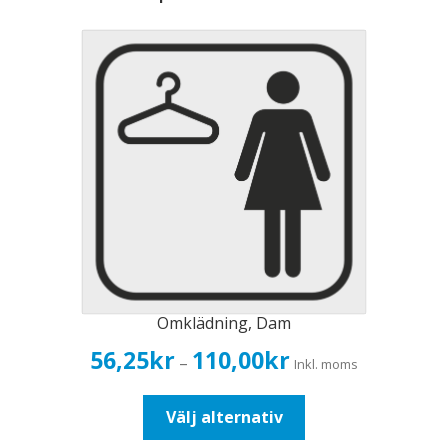
Omklädning, Dam
Prisintervall:
56,25
kr
110,00
kr
–
Inkl. moms
56,25kr45,00kr
till
Den
Välj alternativ
110,00kr88,00kr
här