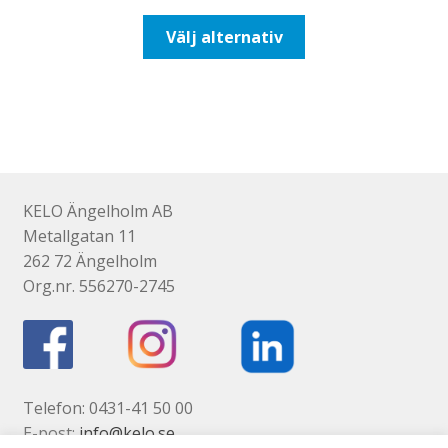
till
Den
Välj alternativ
110,00kr88,00kr
här
produkten
har
flera
varianter.
De
olika
KELO Ängelholm AB
alternativen
Metallgatan 11
kan
262 72 Ängelholm
väljas
Org.nr. 556270-2745
på
produktsidan
Telefon: 0431-41 50 00
E-post:
info@kelo.se