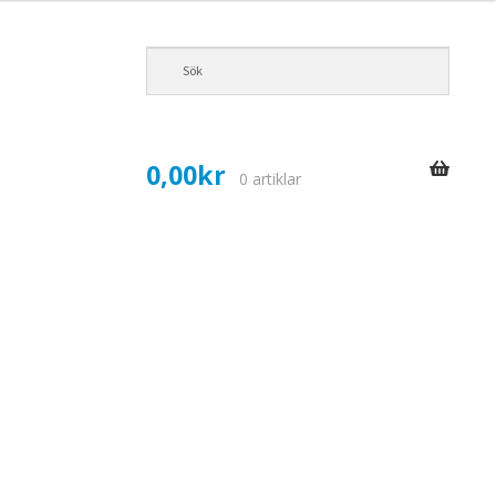
0,00
kr
0 artiklar