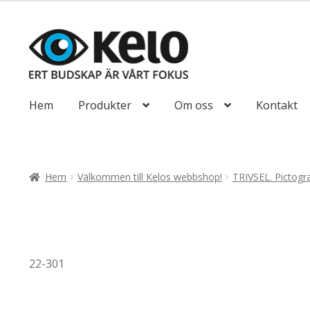
till
193,75kr155
Hoppa
Hoppa
till
till
navigering
innehåll
Hem
Produkter
Om oss
Kontakt
Hem
Välkommen till Kelos webbshop!
TRIVSEL. Pictogr
22-301