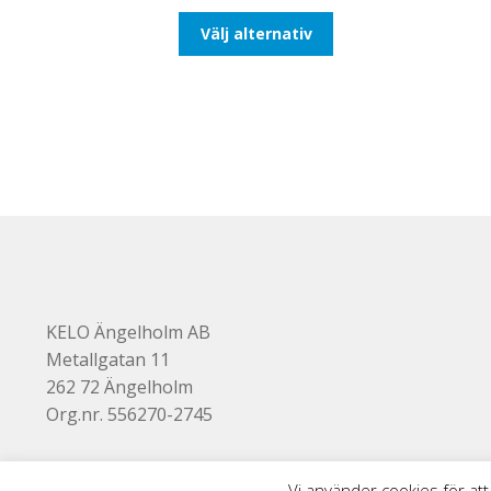
till
Den
Välj alternativ
193,75kr155,00kr
här
produkten
har
flera
varianter.
De
olika
alternativen
kan
väljas
på
produktsidan
KELO Ängelholm AB
Metallgatan 11
262 72 Ängelholm
Org.nr. 556270-2745
Vi använder cookies för att