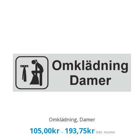
Omklädning, Damer
Prisintervall:
105,00
kr
193,75
kr
–
Inkl. moms
105,00kr84,00kr