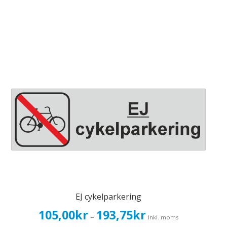
EJ cykelparkering
Prisintervall:
105,00
kr
193,75
kr
–
Inkl. moms
105,00kr84,00kr