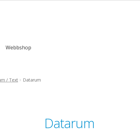
,00kr
Webbshop
am / Text
Datarum
Datarum