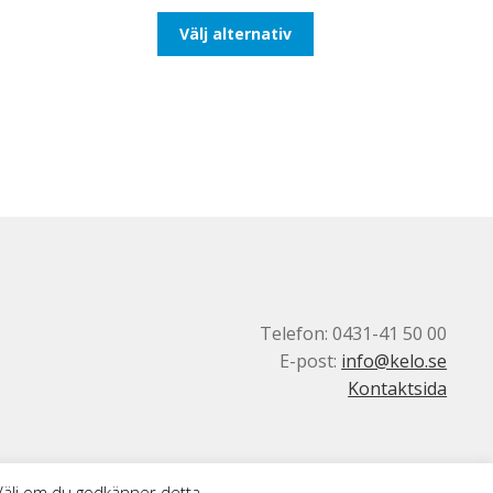
till
Den
Välj alternativ
193,75kr155,00kr
här
produkten
har
flera
varianter.
De
olika
alternativen
kan
väljas
på
produktsidan
Telefon: 0431-41 50 00
E-post:
info@kelo.se
Kontaktsida
 Välj om du godkänner detta.