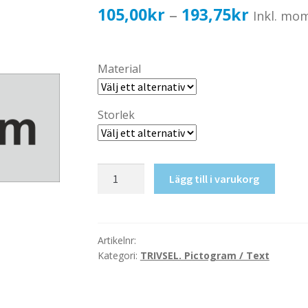
Prisinter
105,00
kr
193,75
kr
–
Inkl. mo
105,00k
till
Material
193,75k
Storlek
Datarum
Lägg till i varukorg
mängd
Artikelnr:
Kategori:
TRIVSEL. Pictogram / Text