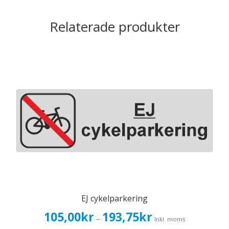
Relaterade produkter
EJ cykelparkering
Prisintervall:
105,00
kr
193,75
kr
–
Inkl. moms
105,00kr84,00kr