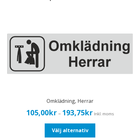
Omklädning, Herrar
Prisintervall:
105,00
kr
193,75
kr
–
Inkl. moms
105,00kr84,00kr
till
Den
Välj alternativ
193,75kr155,00kr
här