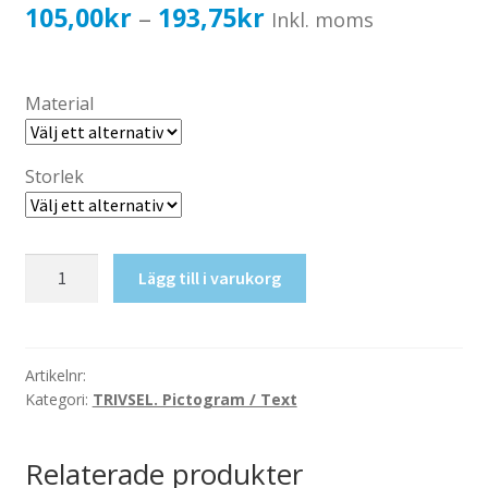
Katalog standardskyltar
Prisintervall:
105,00
kr
193,75
kr
–
Inkl. moms
Köpvillkor Webbshop
105,00kr84,00kr
Sekretess/cookiespolicy; GDPR
till
Material
Kontakt
193,75kr155,00kr
Webbshop
Storlek
Datorer
Lägg till i varukorg
mängd
Artikelnr:
Kategori:
TRIVSEL. Pictogram / Text
Relaterade produkter