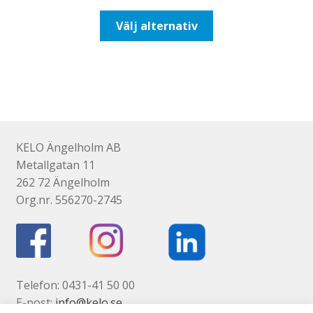
till
Den
Välj alternativ
193,75kr155,00kr
här
produkten
har
flera
varianter.
De
olika
KELO Ängelholm AB
alternativen
Metallgatan 11
kan
262 72 Ängelholm
väljas
Org.nr. 556270-2745
på
produktsidan
Telefon: 0431-41 50 00
E-post:
info@kelo.se