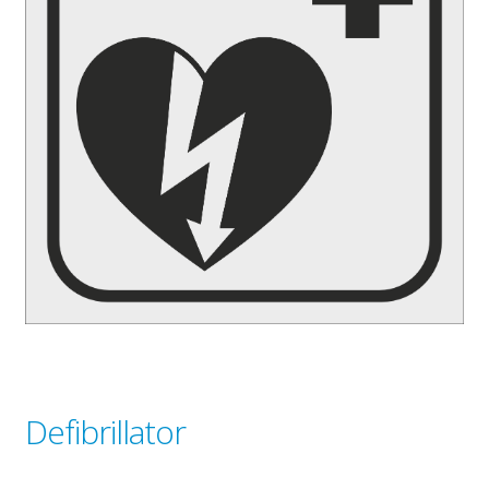
Gravyr till industrin
Gravyr namnskyltar, plaketter mm
Ljus/LED/Profilskyltar
Stolpskyltar och pyloner i Skåne
Skyltsystem
Smidesskyltar, gjutna skyltar
Standardskyltar
Taktila skyltar
Tillgänglighet, kontrastmarkeringar
Visitkort, flyers, reklamblad
Om oss
Expand
Defibrillator
underm
Tjänster