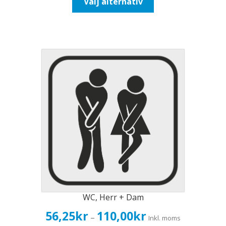
Välj alternativ
110,00kr88,00kr
här
produkten
har
flera
varianter.
De
olika
alternativen
kan
väljas
på
produktsidan
WC, Herr + Dam
Prisintervall:
56,25
kr
110,00
kr
–
Inkl. moms
56,25kr45,00kr