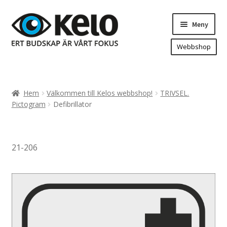
Hoppa
Hoppa
Meny
till
till
navigering
innehåll
Webbshop
Hem
Produkter
Expand
Hem
Välkommen till Kelos webbshop!
TRIVSEL.
underm
Arenareklam
Pictogram
Defibrillator
Bygg/hänvisning och områdeskartor
Dekaler och magnetskyltar
21-206
Fasadskyltar
Flaggor, Roll-ups mm.
Fordonsdekor
Frigolit och akrylskyltar
Fönsterdekor, dekor, sol-säkerhetsfilm