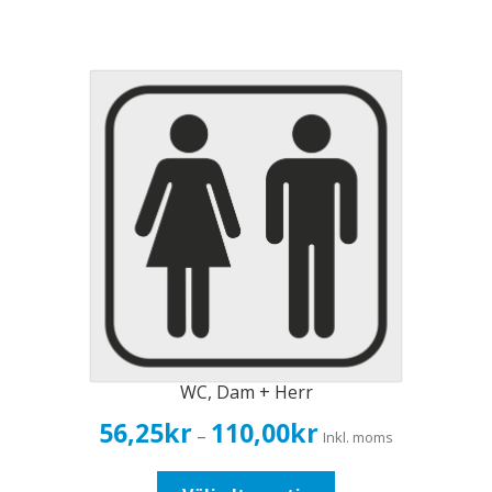
produkten
har
flera
varianter.
De
olika
alternativen
kan
väljas
på
produktsidan
WC, Dam + Herr
Prisintervall:
56,25
kr
110,00
kr
–
Inkl. moms
56,25kr45,00kr
till
Den