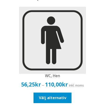
WC, Hen
Prisintervall:
56,25
kr
110,00
kr
–
Inkl. moms
56,25kr45,00kr
till
Den
Välj alternativ
110,00kr88,00kr
här