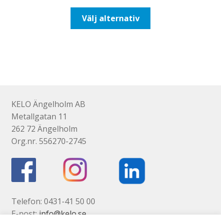
till
Den
Välj alternativ
110,00kr88,00kr
här
produkten
har
flera
varianter.
De
olika
KELO Ängelholm AB
alternativen
Metallgatan 11
kan
262 72 Ängelholm
väljas
Org.nr. 556270-2745
på
produktsidan
Telefon: 0431-41 50 00
E-post:
info@kelo.se