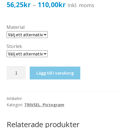
Katalog standardskyltar
Prisintervall:
56,25
kr
110,00
kr
–
Inkl. moms
Köpvillkor Webbshop
56,25kr45,00kr
Sekretess/cookiespolicy; GDPR
till
Material
Kontakt
110,00kr88,00kr
Webbshop
Storlek
WC,
Lägg till i varukorg
Dam
mängd
Artikelnr:
Kategori:
TRIVSEL. Pictogram
Relaterade produkter