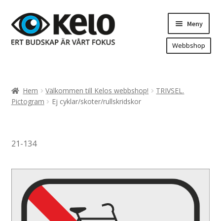
Hoppa
Hoppa
Meny
till
till
navigering
innehåll
Webbshop
Hem
Produkter
Expand
Hem
Välkommen till Kelos webbshop!
TRIVSEL.
underm
Arenareklam
Pictogram
Ej cyklar/skoter/rullskridskor
Bygg/hänvisning och områdeskartor
Dekaler och magnetskyltar
21-134
Fasadskyltar
Flaggor, Roll-ups mm.
Fordonsdekor
Frigolit och akrylskyltar
Fönsterdekor, dekor, sol-säkerhetsfilm