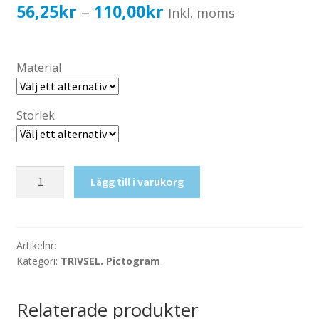
Katalog standardskyltar
Prisintervall:
56,25
kr
110,00
kr
–
Inkl. moms
Köpvillkor Webbshop
56,25kr45,00kr
Sekretess/cookiespolicy; GDPR
till
Material
Kontakt
110,00kr88,00kr
Webbshop
Storlek
Ej
Lägg till i varukorg
cyklar/skoter/rullskridskor
mängd
Artikelnr:
Kategori:
TRIVSEL. Pictogram
Relaterade produkter