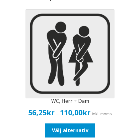
WC, Herr + Dam
Prisintervall:
56,25
kr
110,00
kr
–
Inkl. moms
56,25kr45,00kr
till
Den
Välj alternativ
110,00kr88,00kr
här