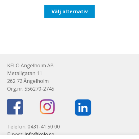
till
Den
Välj alternativ
110,00kr88,00kr
här
produkten
har
flera
varianter.
De
olika
KELO Ängelholm AB
alternativen
Metallgatan 11
kan
262 72 Ängelholm
väljas
Org.nr. 556270-2745
på
produktsidan
Telefon: 0431-41 50 00
E-post:
info@kelo.se