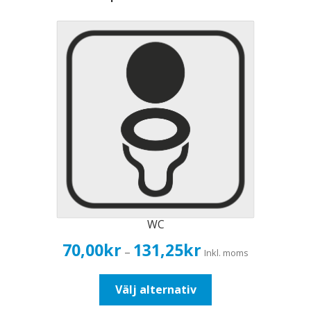
WC
Prisintervall:
70,00
kr
131,25
kr
–
Inkl. moms
70,00kr56,00kr
till
Den
Välj alternativ
131,25kr105,00kr
här