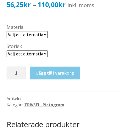
Katalog standardskyltar
Prisintervall:
56,25
kr
110,00
kr
–
Inkl. moms
Köpvillkor Webbshop
56,25kr45,00kr
Sekretess/cookiespolicy; GDPR
till
Material
Kontakt
110,00kr88,00kr
Webbshop
Storlek
Ej
Lägg till i varukorg
flaskor!
mängd
Artikelnr:
Kategori:
TRIVSEL. Pictogram
Relaterade produkter