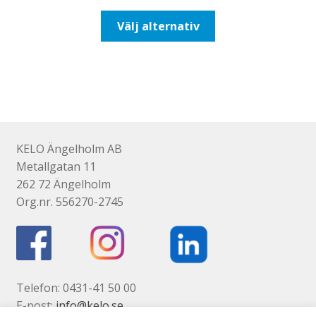
till
Den
Välj alternativ
110,00kr88,00kr
här
produkten
har
flera
varianter.
De
olika
KELO Ängelholm AB
alternativen
Metallgatan 11
kan
262 72 Ängelholm
väljas
Org.nr. 556270-2745
på
produktsidan
Telefon: 0431-41 50 00
E-post:
info@kelo.se