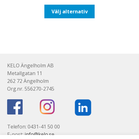
till
Den
Välj alternativ
110,00kr88,00kr
här
produkten
har
flera
varianter.
De
olika
KELO Ängelholm AB
alternativen
Metallgatan 11
kan
262 72 Ängelholm
väljas
Org.nr. 556270-2745
på
produktsidan
Telefon: 0431-41 50 00
E-post:
info@kelo.se