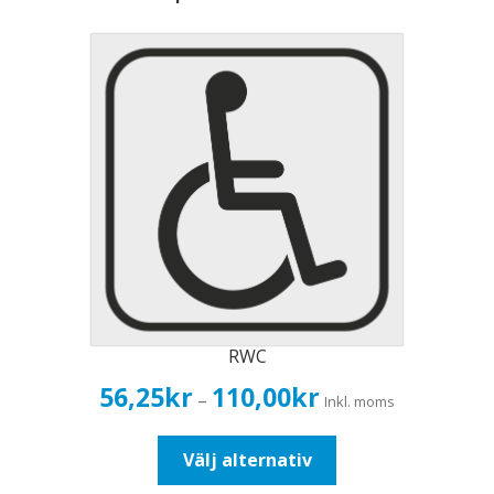
RWC
Prisintervall:
56,25
kr
110,00
kr
–
Inkl. moms
56,25kr45,00kr
till
Den
Välj alternativ
110,00kr88,00kr
här