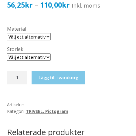
Katalog standardskyltar
Prisintervall:
56,25
kr
110,00
kr
–
Inkl. moms
Köpvillkor Webbshop
56,25kr45,00kr
Sekretess/cookiespolicy; GDPR
till
Material
Kontakt
110,00kr88,00kr
Webbshop
Storlek
Ej
Lägg till i varukorg
hundar!
mängd
Artikelnr:
Kategori:
TRIVSEL. Pictogram
Relaterade produkter