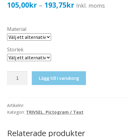
Katalog standardskyltar
Prisintervall:
105,00
kr
193,75
kr
–
Inkl. moms
Köpvillkor Webbshop
105,00kr84,00kr
Sekretess/cookiespolicy; GDPR
till
Material
Kontakt
193,75kr155,00kr
Webbshop
Storlek
EKG
Lägg till i varukorg
mängd
Artikelnr:
Kategori:
TRIVSEL. Pictogram / Text
Relaterade produkter