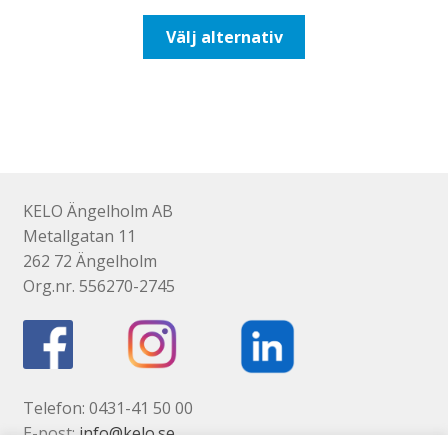
till
Den
Välj alternativ
193,75kr155,00kr
här
produkten
har
flera
varianter.
De
olika
KELO Ängelholm AB
alternativen
Metallgatan 11
kan
262 72 Ängelholm
väljas
Org.nr. 556270-2745
på
produktsidan
Telefon: 0431-41 50 00
E-post:
info@kelo.se