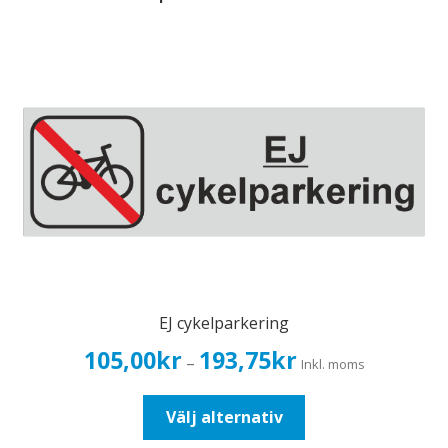
EJ cykelparkering
Prisintervall:
105,00
kr
193,75
kr
–
Inkl. moms
105,00kr84,00kr
till
Den
Välj alternativ
193,75kr155,00kr
här