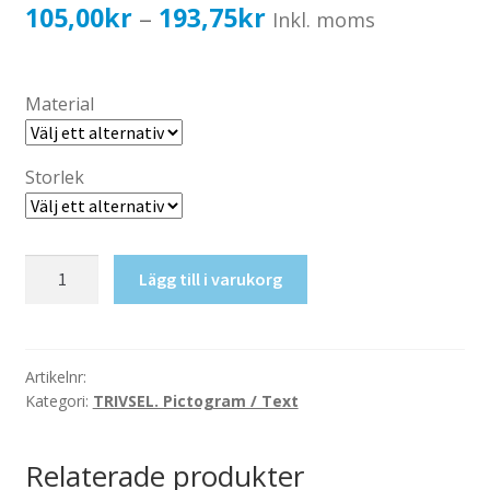
Katalog standardskyltar
Prisintervall:
105,00
kr
193,75
kr
–
Inkl. moms
Köpvillkor Webbshop
105,00kr84,00kr
Sekretess/cookiespolicy; GDPR
till
Material
Kontakt
193,75kr155,00kr
Webbshop
Storlek
Endast
Lägg till i varukorg
personal
mängd
Artikelnr:
Kategori:
TRIVSEL. Pictogram / Text
Relaterade produkter