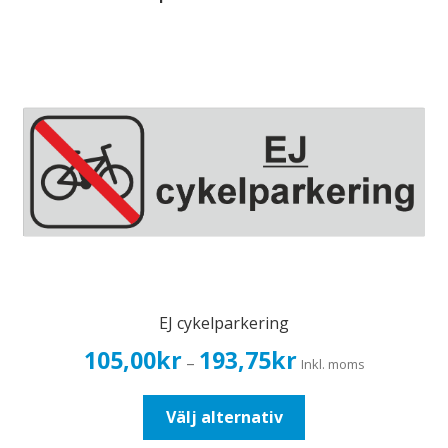
EJ cykelparkering
Prisintervall:
105,00
kr
193,75
kr
–
Inkl. moms
105,00kr84,00kr
till
Den
Välj alternativ
193,75kr155,00kr
här