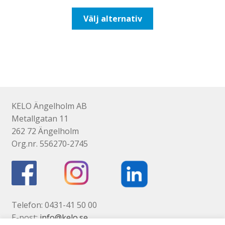
till
Den
Välj alternativ
193,75kr155,00kr
här
produkten
har
flera
varianter.
De
olika
KELO Ängelholm AB
alternativen
Metallgatan 11
kan
262 72 Ängelholm
väljas
Org.nr. 556270-2745
på
produktsidan
Telefon: 0431-41 50 00
E-post:
info@kelo.se