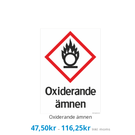
Oxiderande ämnen
Prisintervall:
47,50
kr
116,25
kr
–
Inkl. moms
47,50kr38,00kr