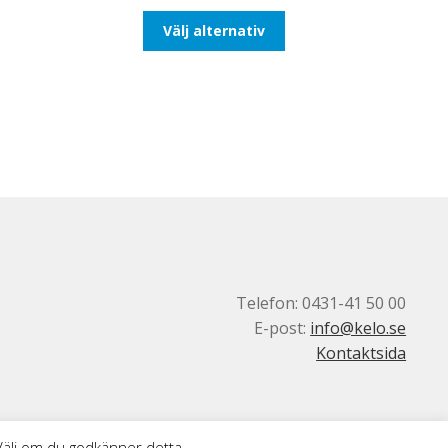
till
Den
Välj alternativ
116,25kr93,00kr
här
produkten
har
flera
varianter.
De
olika
alternativen
kan
väljas
på
produktsidan
Telefon: 0431-41 50 00
E-post:
info@kelo.se
Kontaktsida
 Välj om du godkänner detta.