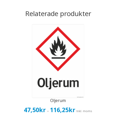
Relaterade produkter
Oljerum
Prisintervall:
47,50
kr
116,25
kr
–
Inkl. moms
47,50kr38,00kr