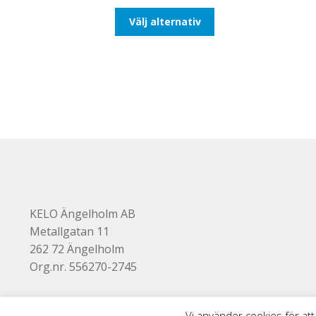
till
Den
Välj alternativ
116,25kr93,00kr
här
produkten
har
flera
varianter.
De
olika
alternativen
kan
väljas
på
produktsidan
KELO Ängelholm AB
Metallgatan 11
262 72 Ängelholm
Org.nr. 556270-2745
Vi använder cookies för att