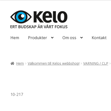
till
85,00kr68,00kr
Hoppa
Hoppa
till
till
navigering
innehåll
Hem
Produkter
Om oss
Kontakt
Hem
Välkommen till Kelos webbshop!
VARNING / CLP
10-217