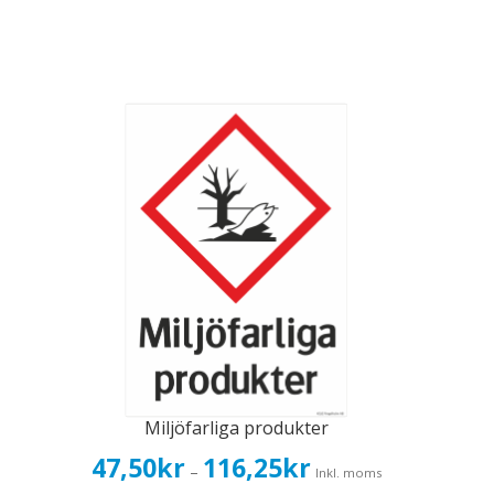
Miljöfarliga produkter
Prisintervall:
47,50
kr
116,25
kr
–
Inkl. moms
47,50kr38,00kr