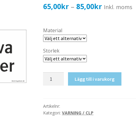
Prisinterval
65,00
kr
85,00
kr
–
Inkl. moms
65,00kr52,
till
Material
85,00kr68,
Storlek
Explosiva
Lägg till i varukorg
produkter
mängd
Artikelnr:
Kategori:
VARNING / CLP