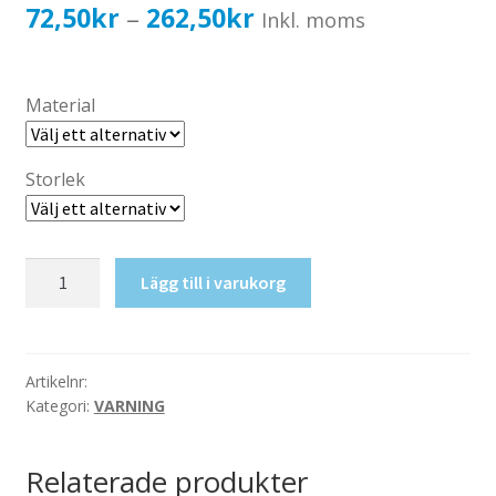
Katalog standardskyltar
Prisintervall:
72,50
kr
262,50
kr
–
Inkl. moms
Köpvillkor Webbshop
72,50kr58,00kr
Sekretess/cookiespolicy; GDPR
till
Material
Kontakt
262,50kr210,00kr
Webbshop
Storlek
Fallrisk
Lägg till i varukorg
mängd
Artikelnr:
Kategori:
VARNING
Relaterade produkter