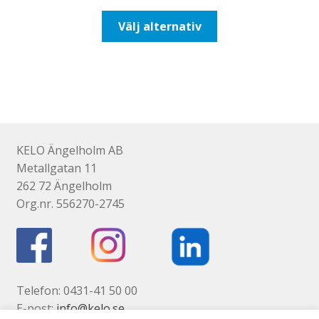
till
Den
Välj alternativ
116,25kr93,00kr
här
produkten
har
flera
varianter.
De
olika
KELO Ängelholm AB
alternativen
Metallgatan 11
kan
262 72 Ängelholm
väljas
Org.nr. 556270-2745
på
produktsidan
Telefon: 0431-41 50 00
E-post:
info@kelo.se