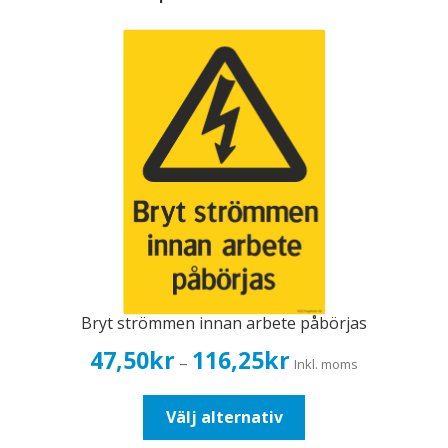
Bryt strömmen innan arbete påbörjas
Prisintervall:
47,50
kr
116,25
kr
–
Inkl. moms
47,50kr38,00kr
till
Den
Välj alternativ
116,25kr93,00kr
här