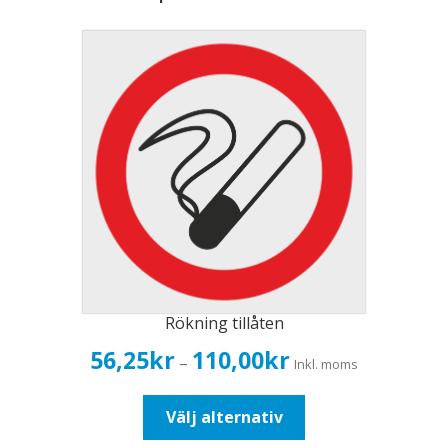
Rökning tillåten
Prisintervall:
56,25
kr
110,00
kr
–
Inkl. moms
56,25kr45,00kr
till
Den
Välj alternativ
110,00kr88,00kr
här