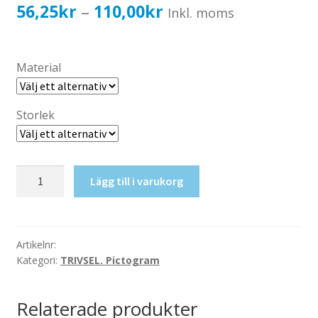
Katalog standardskyltar
Prisintervall:
56,25
kr
110,00
kr
–
Inkl. moms
Köpvillkor Webbshop
56,25kr45,00kr
Sekretess/cookiespolicy; GDPR
till
Material
Kontakt
110,00kr88,00kr
Webbshop
Storlek
Färg
Lägg till i varukorg
mängd
Artikelnr:
Kategori:
TRIVSEL. Pictogram
Relaterade produkter