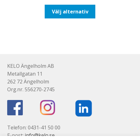
till
Den
Välj alternativ
110,00kr88,00kr
här
produkten
har
flera
varianter.
De
olika
KELO Ängelholm AB
alternativen
Metallgatan 11
kan
262 72 Ängelholm
väljas
Org.nr. 556270-2745
på
produktsidan
Telefon: 0431-41 50 00
E-post:
info@kelo.se