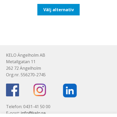
till
Den
Välj alternativ
110,00kr88,00kr
här
produkten
har
flera
varianter.
De
olika
KELO Ängelholm AB
alternativen
Metallgatan 11
kan
262 72 Ängelholm
väljas
Org.nr. 556270-2745
på
produktsidan
Telefon: 0431-41 50 00
E-post:
info@kelo.se