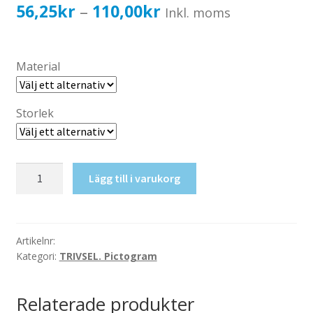
Katalog standardskyltar
Prisintervall:
56,25
kr
110,00
kr
–
Inkl. moms
Köpvillkor Webbshop
56,25kr45,00kr
Sekretess/cookiespolicy; GDPR
till
Material
Kontakt
110,00kr88,00kr
Webbshop
Storlek
Gymnastik
Lägg till i varukorg
mängd
Artikelnr:
Kategori:
TRIVSEL. Pictogram
Relaterade produkter