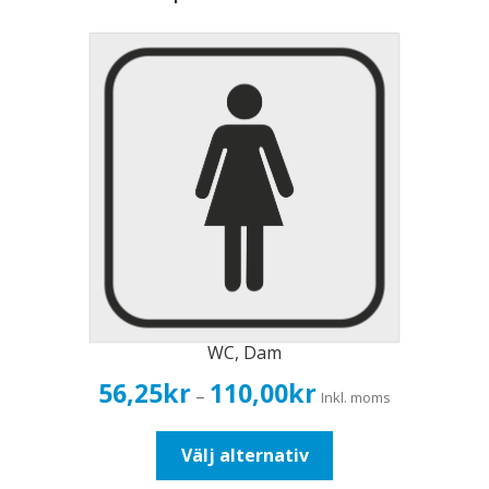
WC, Dam
Prisintervall:
56,25
kr
110,00
kr
–
Inkl. moms
56,25kr45,00kr
till
Den
Välj alternativ
110,00kr88,00kr
här