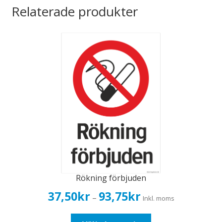
mängd
Relaterade produkter
Rökning förbjuden
Prisintervall:
37,50
kr
93,75
kr
–
Inkl. moms
37,50kr30,00kr
till
Den