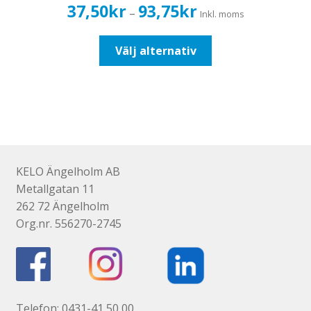
Prisintervall:
37,50
kr
93,75
kr
–
Inkl. moms
37,50kr30,00kr
till
Den
Välj alternativ
93,75kr75,00kr
här
produkten
har
flera
varianter.
De
olika
KELO Ängelholm AB
alternativen
Metallgatan 11
kan
262 72 Ängelholm
väljas
Org.nr. 556270-2745
på
produktsidan
Telefon: 0431-41 50 00