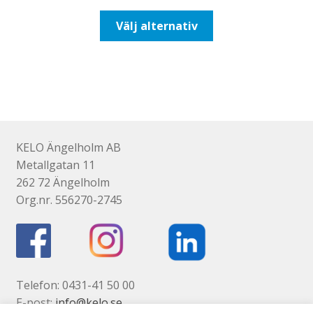
till
Den
Välj alternativ
116,25kr93,00kr
här
produkten
har
flera
varianter.
De
olika
KELO Ängelholm AB
alternativen
Metallgatan 11
kan
262 72 Ängelholm
väljas
Org.nr. 556270-2745
på
produktsidan
Telefon: 0431-41 50 00
E-post:
info@kelo.se