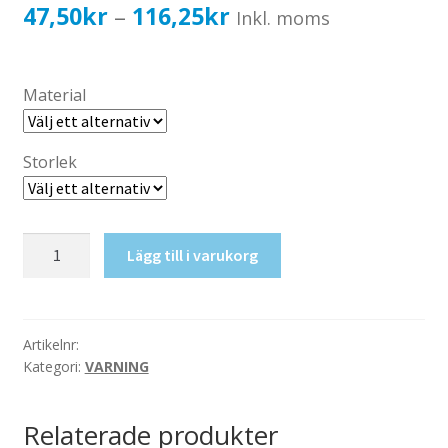
Katalog standardskyltar
Prisintervall:
47,50
kr
116,25
kr
–
Inkl. moms
Köpvillkor Webbshop
47,50kr38,00kr
Sekretess/cookiespolicy; GDPR
till
Material
Kontakt
116,25kr93,00kr
Webbshop
Storlek
Gasol
Lägg till i varukorg
Gasolledning
mängd
Artikelnr:
Kategori:
VARNING
Relaterade produkter