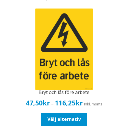
Bryt och lås före arbete
Prisintervall:
47,50
kr
116,25
kr
–
Inkl. moms
47,50kr38,00kr
till
Den
Välj alternativ
116,25kr93,00kr
här