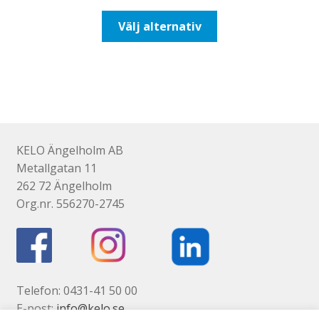
till
Den
Välj alternativ
116,25kr93,00kr
här
produkten
har
flera
varianter.
De
olika
KELO Ängelholm AB
alternativen
Metallgatan 11
kan
262 72 Ängelholm
väljas
Org.nr. 556270-2745
på
produktsidan
Telefon: 0431-41 50 00
E-post:
info@kelo.se