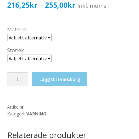
Katalog standardskyltar
Prisintervall:
216,25
kr
255,00
kr
–
Inkl. moms
Köpvillkor Webbshop
216,25kr173,00kr
Sekretess/cookiespolicy; GDPR
till
Material
Kontakt
255,00kr204,00kr
Webbshop
Storlek
Max
Lägg till i varukorg
tillåten
golvbel.
(valfri)
mängd
Artikelnr:
Kategori:
VARNING
Relaterade produkter