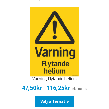
Varning Flytande helium
Prisintervall:
47,50
kr
116,25
kr
–
Inkl. moms
47,50kr38,00kr
till
Den
Välj alternativ
116,25kr93,00kr
här