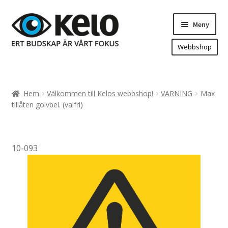
Hoppa
Hoppa
Meny
till
till
navigering
innehåll
Webbshop
Hem
Produkter
Expand
Hem
Välkommen till Kelos webbshop!
VARNING
Max
underm
Arenareklam
tillåten golvbel. (valfri)
Bygg/hänvisning och områdeskartor
Dekaler och magnetskyltar
10-093
Fasadskyltar
Flaggor, Roll-ups mm.
Fordonsdekor
Frigolit och akrylskyltar
Fönsterdekor, dekor, sol-säkerhetsfilm