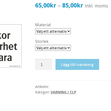
Prisinterval
65,00
kr
85,00
kr
–
Inkl. moms
65,00kr52,
till
Material
85,00kr68,
Storlek
Gasolflaskor
Lägg till i varukorg
föres
i
säkerhet
mängd
Artikelnr:
Kategori:
VARNING / CLP