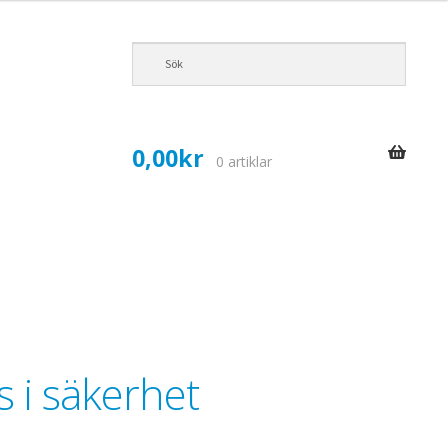
0,00
kr
0 artiklar
s i säkerhet