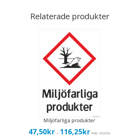
Relaterade produkter
Miljöfarliga produkter
Prisintervall:
47,50
kr
116,25
kr
–
Inkl. moms
47,50kr38,00kr