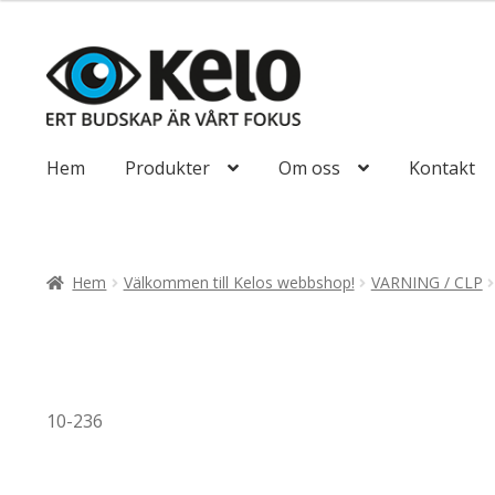
till
85,00kr68,00kr
Hoppa
Hoppa
till
till
navigering
innehåll
Hem
Produkter
Om oss
Kontakt
Hem
Välkommen till Kelos webbshop!
VARNING / CLP
10-236