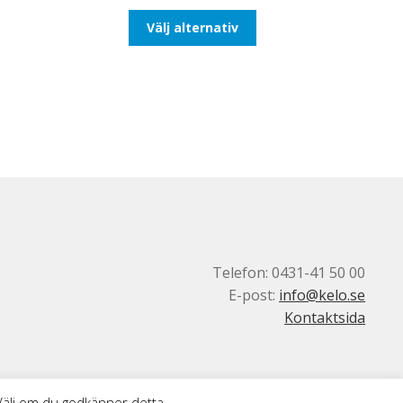
till
Den
Välj alternativ
116,25kr93,00kr
här
produkten
har
flera
varianter.
De
olika
alternativen
kan
väljas
på
produktsidan
Telefon: 0431-41 50 00
E-post:
info@kelo.se
Kontaktsida
 Välj om du godkänner detta.