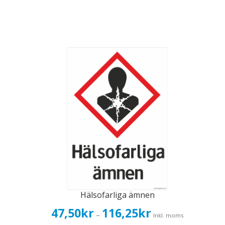
Hälsofarliga ämnen
Prisintervall:
47,50
kr
116,25
kr
–
Inkl. moms
47,50kr38,00kr