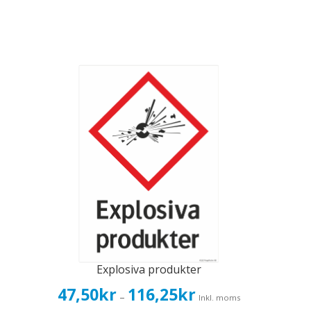
Explosiva produkter
Prisintervall:
47,50
kr
116,25
kr
–
Inkl. moms
47,50kr38,00kr