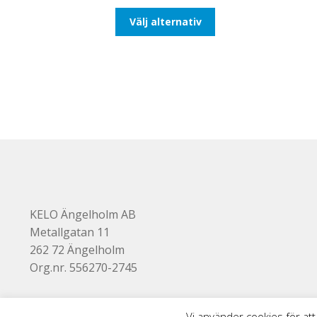
till
Den
Välj alternativ
116,25kr93,00kr
här
produkten
har
flera
varianter.
De
olika
alternativen
kan
väljas
på
produktsidan
KELO Ängelholm AB
Metallgatan 11
262 72 Ängelholm
Org.nr. 556270-2745
Vi använder cookies för att