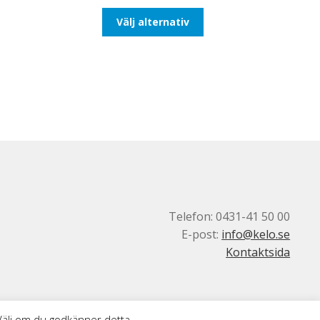
till
Den
Välj alternativ
193,75kr155,00kr
här
produkten
har
flera
varianter.
De
olika
alternativen
kan
väljas
på
produktsidan
Telefon: 0431-41 50 00
E-post:
info@kelo.se
Kontaktsida
 Välj om du godkänner detta.