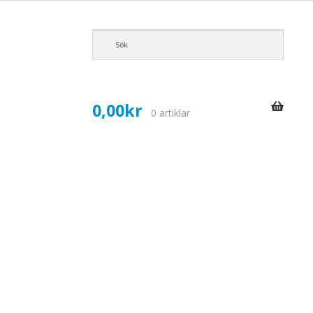
0,00
kr
0 artiklar