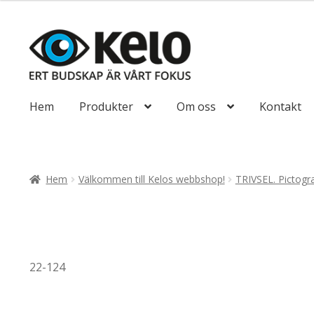
till
193,75kr155
Hoppa
Hoppa
till
till
navigering
innehåll
Hem
Produkter
Om oss
Kontakt
Hem
Välkommen till Kelos webbshop!
TRIVSEL. Pictogr
22-124