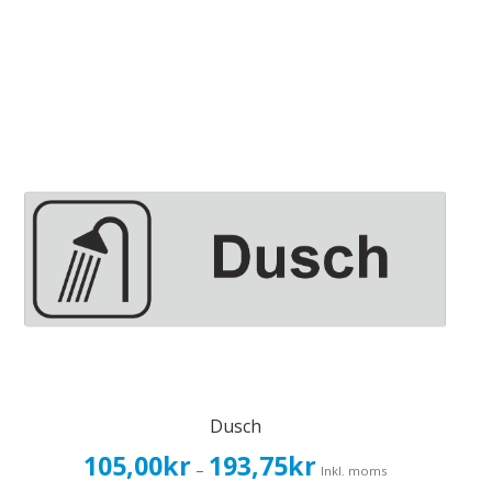
Dusch
Prisintervall:
105,00
kr
193,75
kr
–
Inkl. moms
105,00kr84,00kr