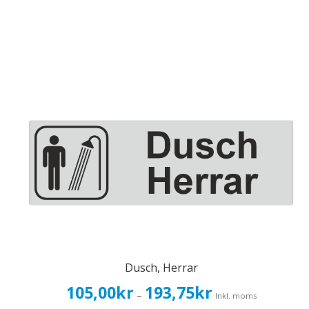
Dusch, Herrar
Prisintervall:
105,00
kr
193,75
kr
–
Inkl. moms
105,00kr84,00kr