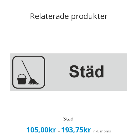
Relaterade produkter
Städ
Prisintervall:
105,00
kr
193,75
kr
–
Inkl. moms
105,00kr84,00kr