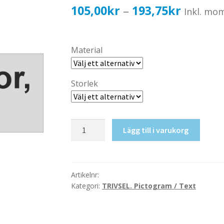
Prisinter
105,00
kr
193,75
kr
–
Inkl. mo
105,00k
till
Material
193,75k
Storlek
Inga
Lägg till i varukorg
skor,
tack
mängd
Artikelnr:
Kategori:
TRIVSEL. Pictogram / Text