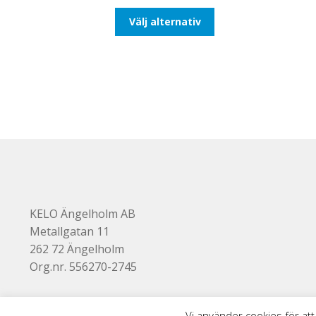
till
Den
Välj alternativ
193,75kr155,00kr
här
produkten
har
flera
varianter.
De
olika
alternativen
kan
väljas
på
produktsidan
KELO Ängelholm AB
Metallgatan 11
262 72 Ängelholm
Org.nr. 556270-2745
Vi använder cookies för att