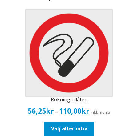
Rökning tillåten
Prisintervall:
56,25
kr
110,00
kr
–
Inkl. moms
56,25kr45,00kr
till
Den
Välj alternativ
110,00kr88,00kr
här