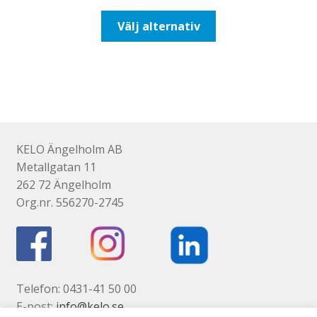
till
Den
Välj alternativ
110,00kr88,00kr
här
produkten
har
flera
varianter.
De
olika
KELO Ängelholm AB
alternativen
Metallgatan 11
kan
262 72 Ängelholm
väljas
Org.nr. 556270-2745
på
produktsidan
Telefon: 0431-41 50 00
E-post:
info@kelo.se