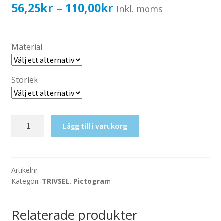
Katalog standardskyltar
Prisintervall:
56,25
kr
110,00
kr
–
Inkl. moms
Köpvillkor Webbshop
56,25kr45,00kr
Sekretess/cookiespolicy; GDPR
till
Material
Kontakt
110,00kr88,00kr
Webbshop
Storlek
Massage
Lägg till i varukorg
mängd
Artikelnr:
Kategori:
TRIVSEL. Pictogram
Relaterade produkter