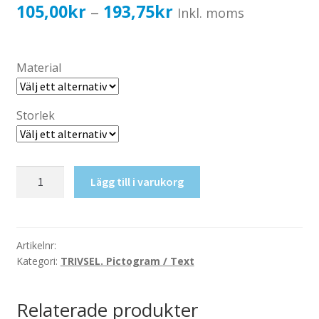
Katalog standardskyltar
Prisintervall:
105,00
kr
193,75
kr
–
Inkl. moms
Köpvillkor Webbshop
105,00kr84,00kr
Sekretess/cookiespolicy; GDPR
till
Material
Kontakt
193,75kr155,00kr
Webbshop
Storlek
Massage
Lägg till i varukorg
mängd
Artikelnr:
Kategori:
TRIVSEL. Pictogram / Text
Relaterade produkter