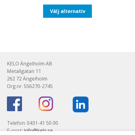
till
Den
Välj alternativ
193,75kr155,00kr
här
produkten
har
flera
varianter.
De
olika
KELO Ängelholm AB
alternativen
Metallgatan 11
kan
262 72 Ängelholm
väljas
Org.nr. 556270-2745
på
produktsidan
Telefon: 0431-41 50 00
E-post:
info@kelo.se