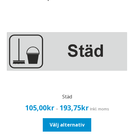
Städ
Prisintervall:
105,00
kr
193,75
kr
–
Inkl. moms
105,00kr84,00kr
till
Den
Välj alternativ
193,75kr155,00kr
här