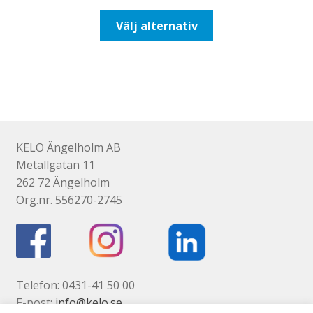
till
Den
Välj alternativ
110,00kr88,00kr
här
produkten
har
flera
varianter.
De
olika
KELO Ängelholm AB
alternativen
Metallgatan 11
kan
262 72 Ängelholm
väljas
Org.nr. 556270-2745
på
produktsidan
Telefon: 0431-41 50 00
E-post:
info@kelo.se