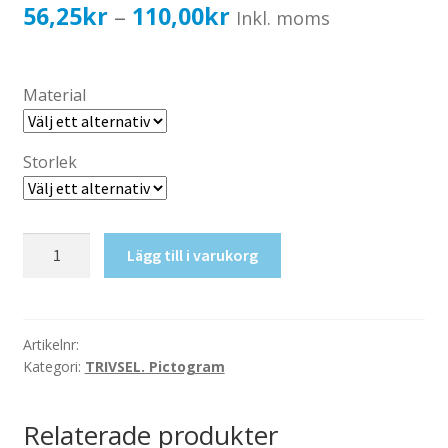
Katalog standardskyltar
Prisintervall:
56,25
kr
110,00
kr
–
Inkl. moms
Köpvillkor Webbshop
56,25kr45,00kr
Sekretess/cookiespolicy; GDPR
till
Material
Kontakt
110,00kr88,00kr
Webbshop
Storlek
Matförbud
Lägg till i varukorg
mängd
Artikelnr:
Kategori:
TRIVSEL. Pictogram
Relaterade produkter