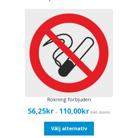
Rökning förbjuden
Prisintervall:
56,25
kr
110,00
kr
–
Inkl. moms
56,25kr45,00kr
till
Den
Välj alternativ
110,00kr88,00kr
här