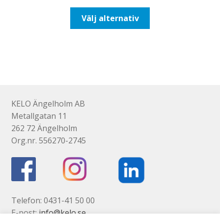
till
Den
Välj alternativ
110,00kr88,00kr
här
produkten
har
flera
varianter.
De
olika
KELO Ängelholm AB
alternativen
Metallgatan 11
kan
262 72 Ängelholm
väljas
Org.nr. 556270-2745
på
produktsidan
Telefon: 0431-41 50 00
E-post:
info@kelo.se