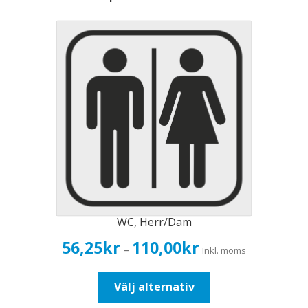
WC, Herr/Dam
Prisintervall:
56,25
kr
110,00
kr
–
Inkl. moms
56,25kr45,00kr
till
Den
Välj alternativ
110,00kr88,00kr
här