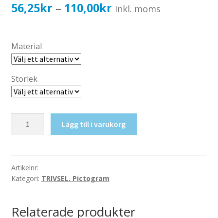
Katalog standardskyltar
Prisintervall:
56,25
kr
110,00
kr
–
Inkl. moms
Köpvillkor Webbshop
56,25kr45,00kr
Sekretess/cookiespolicy; GDPR
till
Material
Kontakt
110,00kr88,00kr
Webbshop
Storlek
Grill
Lägg till i varukorg
mängd
Artikelnr:
Kategori:
TRIVSEL. Pictogram
Relaterade produkter