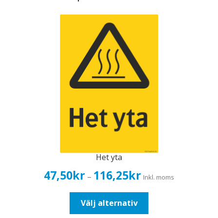
Het yta
Prisintervall:
47,50
kr
116,25
kr
–
Inkl. moms
47,50kr38,00kr
till
Den
Välj alternativ
116,25kr93,00kr
här