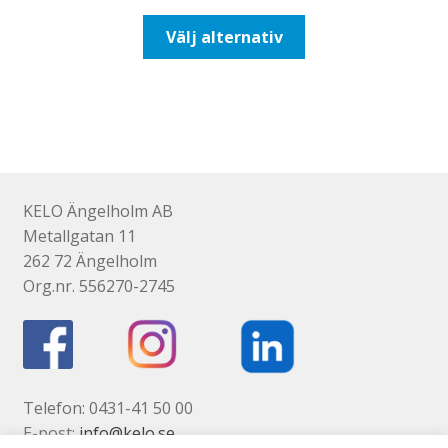
till
Den
Välj alternativ
116,25kr93,00kr
här
produkten
har
flera
varianter.
De
olika
KELO Ängelholm AB
alternativen
Metallgatan 11
kan
262 72 Ängelholm
väljas
Org.nr. 556270-2745
på
produktsidan
Telefon: 0431-41 50 00
E-post:
info@kelo.se