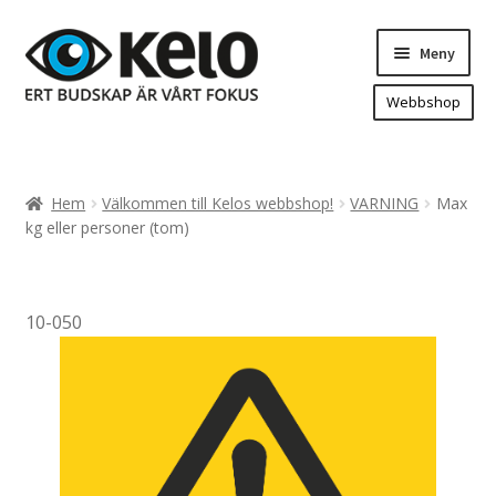
Hoppa
Hoppa
Meny
till
till
navigering
innehåll
Webbshop
Hem
Produkter
Expand
Hem
Välkommen till Kelos webbshop!
VARNING
Max
underm
Arenareklam
kg eller personer (tom)
Bygg/hänvisning och områdeskartor
Dekaler och magnetskyltar
10-050
Fasadskyltar
Flaggor, Roll-ups mm.
Fordonsdekor
Frigolit och akrylskyltar
Fönsterdekor, dekor, sol-säkerhetsfilm