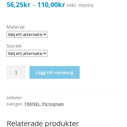
Katalog standardskyltar
Prisintervall:
56,25
kr
110,00
kr
–
Inkl. moms
Köpvillkor Webbshop
56,25kr45,00kr
Sekretess/cookiespolicy; GDPR
till
Material
Kontakt
110,00kr88,00kr
Webbshop
Storlek
Metallslöjd
Lägg till i varukorg
mängd
Artikelnr:
Kategori:
TRIVSEL. Pictogram
Relaterade produkter