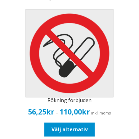
Rökning förbjuden
Prisintervall:
56,25
kr
110,00
kr
–
Inkl. moms
56,25kr45,00kr
till
Den
Välj alternativ
110,00kr88,00kr
här