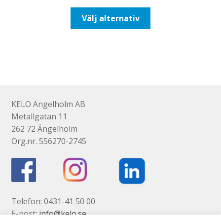
till
Den
Välj alternativ
110,00kr88,00kr
här
produkten
har
flera
varianter.
De
olika
KELO Ängelholm AB
alternativen
Metallgatan 11
kan
262 72 Ängelholm
väljas
Org.nr. 556270-2745
på
produktsidan
Telefon: 0431-41 50 00
E-post:
info@kelo.se